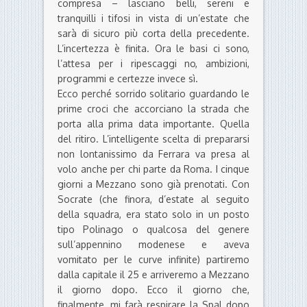
compresa – lasciano belli, sereni e
tranquilli i tifosi in vista di un’estate che
sarà di sicuro più corta della precedente.
L’incertezza è finita. Ora le basi ci sono,
l’attesa per i ripescaggi no, ambizioni,
programmi e certezze invece sì.
Ecco perché sorrido solitario guardando le
prime croci che accorciano la strada che
porta alla prima data importante. Quella
del ritiro. L’intelligente scelta di prepararsi
non lontanissimo da Ferrara va presa al
volo anche per chi parte da Roma. I cinque
giorni a Mezzano sono già prenotati. Con
Socrate (che finora, d’estate al seguito
della squadra, era stato solo in un posto
tipo Polinago o qualcosa del genere
sull’appennino modenese e aveva
vomitato per le curve infinite) partiremo
dalla capitale il 25 e arriveremo a Mezzano
il giorno dopo. Ecco il giorno che,
finalmente, mi farà respirare la Spal dopo