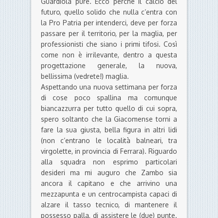
Guardiola pure. Ecco perché il calcio del
futuro, quello solido che nulla c’entra con
la Pro Patria per intenderci, deve per forza
passare per il territorio, per la maglia, per
professionisti che siano i primi tifosi. Così
come non è irrilevante, dentro a questa
progettazione generale, la nuova,
bellissima (vedrete!) maglia.
Aspettando una nuova settimana per forza
di cose poco spallina ma comunque
biancazzurra per tutto quello di cui sopra,
spero soltanto che la Giacomense torni a
fare la sua giusta, bella figura in altri lidi
(non c’entrano le località balneari, tra
virgolette, in provincia di Ferrara). Riguardo
alla squadra non esprimo particolari
desideri ma mi auguro che Zambo sia
ancora il capitano e che arrivino una
mezzapunta e un centrocampista capaci di
alzare il tasso tecnico, di mantenere il
possesso palla, di assistere le (due) punte.