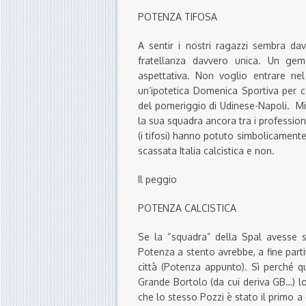
POTENZA TIFOSA
A sentir i nostri ragazzi sembra da
fratellanza davvero unica. Un gem
aspettativa. Non voglio entrare ne
un’ipotetica Domenica Sportiva per c
del pomeriggio di Udinese-Napoli. Mi 
la sua squadra ancora tra i professioni
(i tifosi) hanno potuto simbolicament
scassata Italia calcistica e non.
Il peggio
POTENZA CALCISTICA
Se la “squadra” della Spal avesse sa
Potenza a stento avrebbe, a fine parti
città (Potenza appunto). Sì perché q
Grande Bortolo (da cui deriva GB…) l
che lo stesso Pozzi è stato il primo a