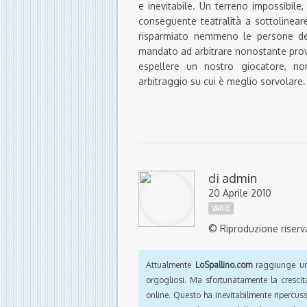
e inevitabile. Un terreno impossibile
conseguente teatralità a sottolinear
risparmiato nemmeno le persone dell
mandato ad arbitrare nonostante prove
espellere un nostro giocatore, no
arbitraggio su cui è meglio sorvolare.
di
admin
20 Aprile 2010
VARIE
© Riproduzione riserv
Attualmente
LoSpallino.com
raggiunge un 
orgogliosi. Ma sfortunatamente la crescit
online. Questo ha inevitabilmente ripercus