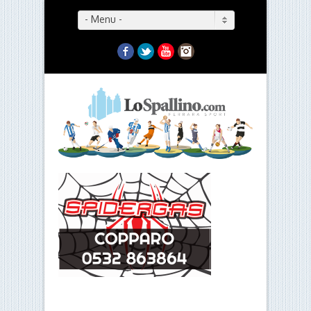
- Menu -
Facebook
Twitter
YouTube
Instagram