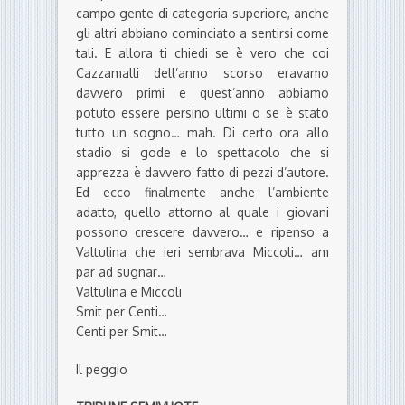
campo gente di categoria superiore, anche
gli altri abbiano cominciato a sentirsi come
tali. E allora ti chiedi se è vero che coi
Cazzamalli dell’anno scorso eravamo
davvero primi e quest’anno abbiamo
potuto essere persino ultimi o se è stato
tutto un sogno… mah. Di certo ora allo
stadio si gode e lo spettacolo che si
apprezza è davvero fatto di pezzi d’autore.
Ed ecco finalmente anche l’ambiente
adatto, quello attorno al quale i giovani
possono crescere davvero… e ripenso a
Valtulina che ieri sembrava Miccoli… am
par ad sugnar…
Valtulina e Miccoli
Smit per Centi…
Centi per Smit…
Il peggio