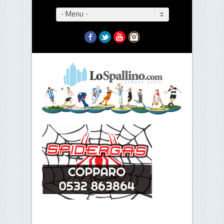
- Menu -
Facebook
Twitter
YouTube
Instagram
- Menu -
POZZI: “I TIFOSI