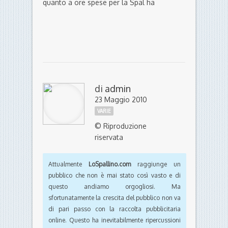
di
admin
23 Maggio 2010
VARIE
© Riproduzione
riservata
Attualmente
LoSpallino.com
raggiunge un
pubblico che non è mai stato così vasto e di
questo andiamo orgogliosi. Ma
sfortunatamente la crescita del pubblico non va
di pari passo con la raccolta pubblicitaria
online. Questo ha inevitabilmente ripercussioni
sulle piccole testate indipendenti come la
nostra e non passa giorno senza la notizia
della chiusura di realtà che operano nello stesso
settore. Noi però siamo determinati a rimanere
online e continuare a fornire un servizio
apprezzato da tifosi e addetti ai lavori.