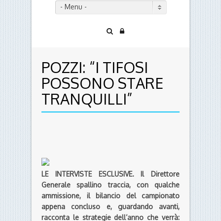
POSSONO STARE
TRANQUILLI”
LE INTERVISTE ESCLUSIVE. Il Direttore
Generale spallino traccia, con qualche
ammissione, il bilancio del campionato
appena concluso e, guardando avanti,
racconta le strategie dell’anno che verrà:
prima squadra, staff e settore giovanile.
Poi rassicura sulla competiti
vità della
prossima Spal: “Sarà un mercato
particolare e non mancheranno le
occasioni.
Partiamo da un’ossatura forte e sappiamo