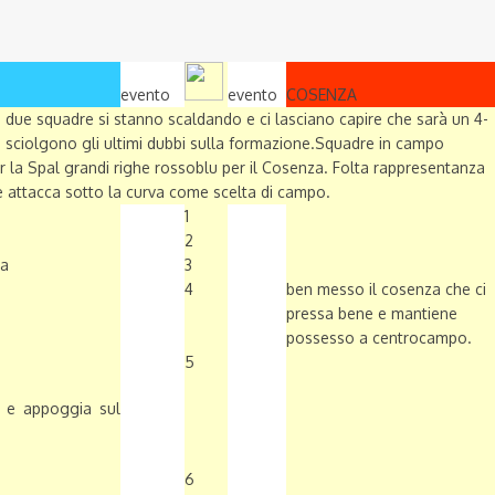
evento
evento
COSENZA
 due squadre si stanno scaldando e ci lasciano capire che sarà un 4-
he sciolgono gli ultimi dubbi sulla formazione.Squadre in campo
per la Spal grandi righe rossoblu per il Cosenza. Folta rappresentanza
he attacca sotto la curva come scelta di campo.
1
2
ca
3
4
ben messo il cosenza che ci
pressa bene e mantiene
possesso a centrocampo.
5
o e appoggia sul
6