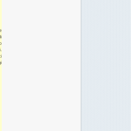
e
i
o
.
i
i