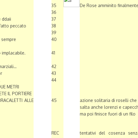
35
De Rose amminito finalment
36
 ddaii
37
 fatto peccato
38
39
g sempre
40
 implacabile.
41
marziali…
42
er
43
R
44
UE METRI
TE IL PORTIERE
RACALETTI ALLE
45
azione solitaria di roselli che
salta anche lorenzi e capecch
ma poi finisce fuori di un filo
REC
tentativi del cosenza senz