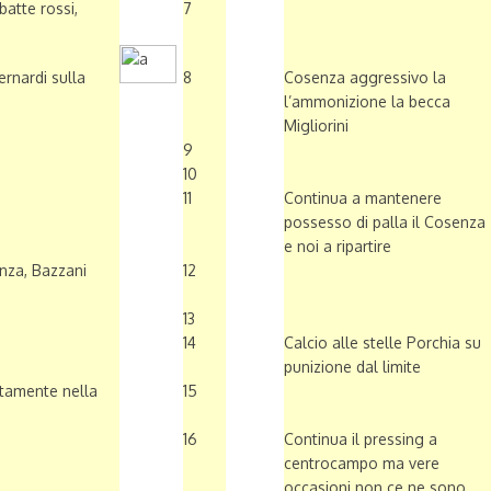
batte rossi,
7
ernardi sulla
8
Cosenza aggressivo la
l’ammonizione la becca
Migliorini
9
10
11
Continua a mantenere
possesso di palla il Cosenza
e noi a ripartire
nza, Bazzani
12
13
14
Calcio alle stelle Porchia su
punizione dal limite
ttamente nella
15
16
Continua il pressing a
centrocampo ma vere
occasioni non ce ne sono