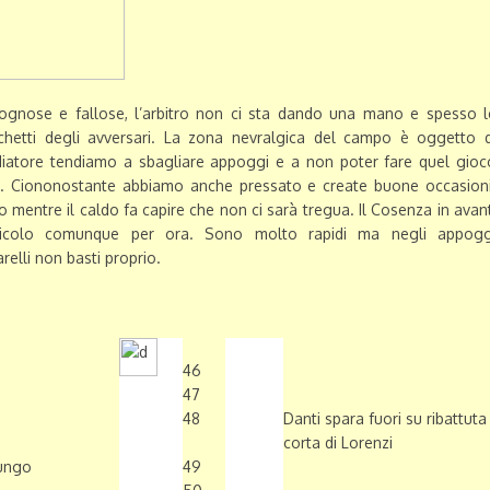
ognose e fallose, l’arbitro non ci sta dando una mano e spesso l
chetti degli avversari. La zona nevralgica del campo è oggetto d
iatore tendiamo a sbagliare appoggi e a non poter fare quel gioc
ea. Ciononostante abbiamo anche pressato e create buone occasioni
mentre il caldo fa capire che non ci sarà tregua. Il Cosenza in avant
ericolo comunque per ora. Sono molto rapidi ma negli appogg
relli non basti proprio.
46
47
48
Danti spara fuori su ribattuta
corta di Lorenzi
lungo
49