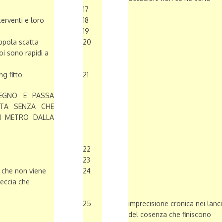
17
terventi e loro
18
19
appola scatta
20
oi sono rapidi a
g fitto
21
PEGNO E PASSA
TA SENZA CHE
N METRO DALLA
22
23
e che non viene
24
beccia che
25
imprecisione cronica nei lanci
del cosenza che finiscono