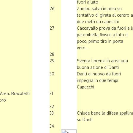
fuori a lato
26
Zambo salva in area su
tentativo di girata al centro a
due metri da capecchi
27
Caccavallo prova da fuori e l
palombella finisce a lato di
poco, primo tiro in porta
vero…
28
29
Sventa Lorenzi in area una
buona azione di Danti
30
Danti di nuovo da fuori
impegna in due tempi
Capecchi
Area. Bracaletti
31
loro
32
33
Chiude bene la difesa spallin
su Danti
34