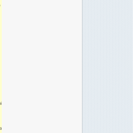
e
i
a