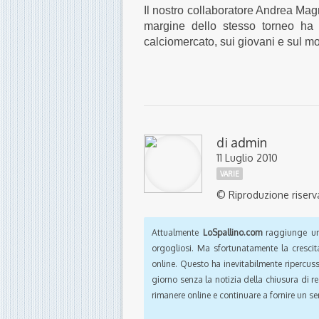
Il nostro collaboratore Andrea Magr
margine dello stesso torneo ha in
calciomercato, sui giovani e sul mo
di
admin
11 Luglio 2010
VARIE
© Riproduzione riserv
Attualmente
LoSpallino.com
raggiunge un 
orgogliosi. Ma sfortunatamente la crescit
online. Questo ha inevitabilmente ripercus
giorno senza la notizia della chiusura di r
rimanere online e continuare a fornire un ser