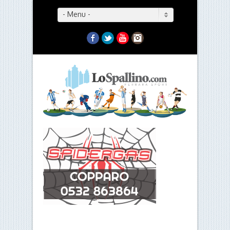
- Menu -
Facebook
Twitter
YouTube
Instagram