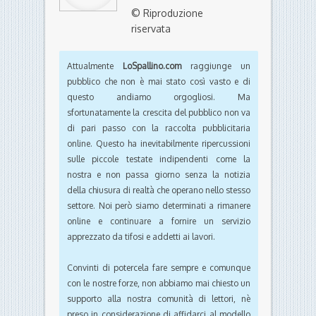
© Riproduzione
riservata
Attualmente
LoSpallino.com
raggiunge un
pubblico che non è mai stato così vasto e di
questo andiamo orgogliosi. Ma
sfortunatamente la crescita del pubblico non va
di pari passo con la raccolta pubblicitaria
online. Questo ha inevitabilmente ripercussioni
sulle piccole testate indipendenti come la
nostra e non passa giorno senza la notizia
della chiusura di realtà che operano nello stesso
settore. Noi però siamo determinati a rimanere
online e continuare a fornire un servizio
apprezzato da tifosi e addetti ai lavori.
Convinti di potercela fare sempre e comunque
con le nostre forze, non abbiamo mai chiesto un
supporto alla nostra comunità di lettori, nè
preso in considerazione di affidarci al modello