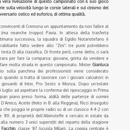
la vera rivelazione di questo campionato con il suo gioco
ie sulla velocità lungo le corsie laterali e sul cinismo del
versario ostico ed euforico, di ottima qualità.
e convincenti di Cremona un appuntamento da non fallire al
(ma neanche troppo) Pavia. In attesa della trasferta
timana successiva, la squadra di Egidio Notaristefano è
biliante fatto vedere allo “Zini”: tre punti potrebbero
esta (!) alla classifica. Di fronte però, come detto, ci sarà
ara per fare la comparsa: giovane, grinta da vendere e
 fare molta strada in questo campionato. Mister
Gianluca
o sulla panchina dei professionisti viene considerato
to quando si tratta di lavorare con i giovani calciatori: in
e giovanili di Inter, Pro Sesto e Monza. Dopo un’estate
 di luglio ad aspettare la conferma del ripescaggio in Prima
pian piano preso forma, aldilà delle partenze di uomini
D’Amico, Acerbi (finito in B alla Reggina), Ricci (inseguito
a che poggia le proprie radici su di un classico
4-4-2
con
 ’89, di proprietà dell’Albinoleffe e cercato in estate da
alla numero 3 unici superstiti del reparto della stagione
e
Facchin
, classe ’87 (scuola Milan). La coppia centrale è