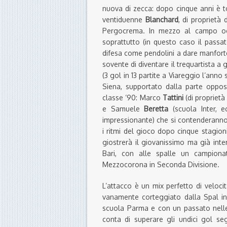
nuova di zecca: dopo cinque anni è 
ventiduenne
Blanchard
, di proprietà
Pergocrema. In mezzo al campo occh
soprattutto (in questo caso il passa
difesa come pendolini a dare manforte
sovente di diventare il trequartista a
(3 gol in 13 partite a Viareggio l’anno 
Siena, supportato dalla parte oppos
classe ’90: Marco
Tattini
(di proprietà
e Samuele
Beretta
(scuola Inter, e
impressionante) che si contenderanno
i ritmi del gioco dopo cinque stagio
giostrerà il giovanissimo ma già int
Bari, con alle spalle un campiona
Mezzocorona in Seconda Divisione.
L’attacco è un mix perfetto di veloc
vanamente corteggiato dalla Spal in 
scuola Parma e con un passato nelle
conta di superare gli undici gol s