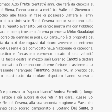
tornato Aldo
Preite
, trentatré anni, che farà da chioccia al
 del Siena, l’anno scorso a metà tra Valle del Giovenco e
io alle fasce: in fase di possesso Daffara e Ferrini
to di ala sinistra in B nel Cesena conta), scendono dalla
 al reparto avanzato. Sul centrosinistra ma con l’obbligo
 gara in corso, troviamo l’eterna promessa Mirko
Guadalupi
scorso da gennaio in poi) il cui cartellino è di proprietà del
ta da altri due ragazzi dal sicuro avvenire ed entrambi
 del Cesena e già convocato nella Nazionale di categoria)
clettico e fantasioso elemento dotato di una velocità
 la fascia destra. In mezzo sarà Lorenzo
Carotti
a dettare
ni passate a Cremona con alterne fortune e assieme a lui
eressante Pierangelo
Tarantino
, classe ’90, in prestito dal
to quasi tutto da titolare disputato l’anno scorso a
ità e potenza: lo “squalo bianco” Andrea
Ferretti
(a lungo
estate e già autore di due reti in tre gare), classe ’86,
 file del Cesena, alla sua seconda stagione a Pavia che
egnati dello scorso campionato e Stefano
Del Sante
, di