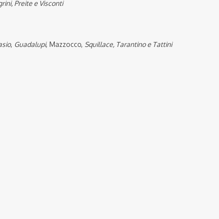
rini, Preite e Visconti
asio
,
Guadalupi
, Mazzocco,
Squillace, Tarantino e Tattini