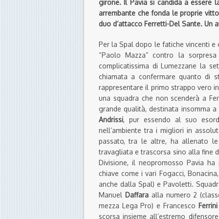
girone. Il Pavia si candida a essere 
arrembante che fonda le proprie vittor
duo d’attacco Ferretti-Del Sante. Un av
Per la Spal dopo le fatiche vincenti 
“Paolo Mazza” contro la sorpresa 
complicatissima di Lumezzane la set
chiamata a confermare quanto di stra
rappresentare il primo strappo vero in t
una squadra che non scenderà a Ferr
grande qualità, destinata insomma a
Andrissi
, pur essendo al suo esordi
nell’ambiente tra i migliori in assolu
passato, tra le altre, ha allenato l
travagliata e trascorsa sino alla fine
Divisione, il neopromosso Pavia ha 
chiave come i vari Fogacci, Bonacina, 
anche dalla Spal) e Pavoletti. Squadr
Manuel
Daffara
alla numero 2 (classe
mezza Lega Pro) e Francesco
Ferrini
scorsa insieme all’estremo difensor