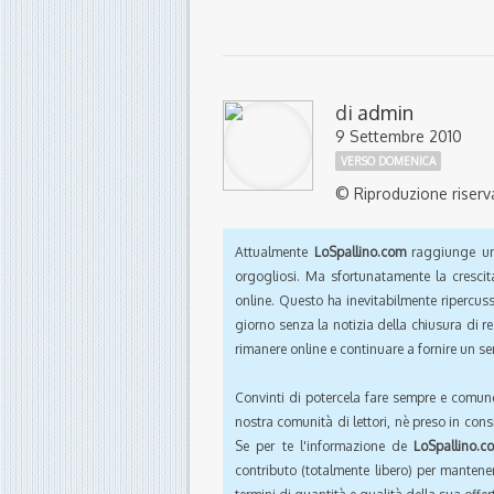
di
admin
9 Settembre 2010
VERSO DOMENICA
© Riproduzione riserv
Attualmente
LoSpallino.com
raggiunge un 
orgogliosi. Ma sfortunatamente la crescit
online. Questo ha inevitabilmente ripercus
giorno senza la notizia della chiusura di r
rimanere online e continuare a fornire un ser
Convinti di potercela fare sempre e comun
nostra comunità di lettori, nè preso in cons
Se per te l'informazione de
LoSpallino.c
contributo (totalmente libero) per mantener