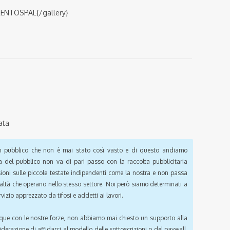
NTOSPAL{/gallery}
ata
pubblico che non è mai stato così vasto e di questo andiamo
a del pubblico non va di pari passo con la raccolta pubblicitaria
sioni sulle piccole testate indipendenti come la nostra e non passa
ealtà che operano nello stesso settore. Noi però siamo determinati a
vizio apprezzato da tifosi e addetti ai lavori.
que con le nostre forze, non abbiamo mai chiesto un supporto alla
iderazione di affidarci al modello delle sottoscrizioni o del paywall.