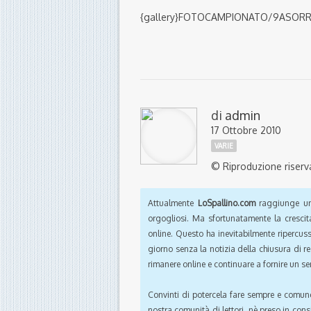
{gallery}FOTOCAMPIONATO/9ASORRE
di
admin
17 Ottobre 2010
VARIE
© Riproduzione riserv
Attualmente
LoSpallino.com
raggiunge un 
orgogliosi. Ma sfortunatamente la crescit
online. Questo ha inevitabilmente ripercus
giorno senza la notizia della chiusura di r
rimanere online e continuare a fornire un ser
Convinti di potercela fare sempre e comun
nostra comunità di lettori, nè preso in cons