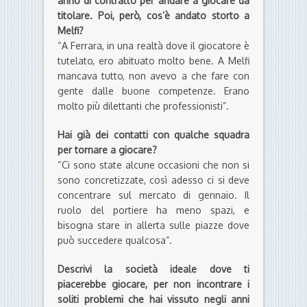
anno di contratto per andare a giocare da
titolare. Poi, però, cos’è andato storto a
Melfi?
“A Ferrara, in una realtà dove il giocatore è
tutelato, ero abituato molto bene. A Melfi
mancava tutto, non avevo a che fare con
gente dalle buone competenze. Erano
molto più dilettanti che professionisti”.
Hai già dei contatti con qualche squadra
per tornare a giocare?
“Ci sono state alcune occasioni che non si
sono concretizzate, così adesso ci si deve
concentrare sul mercato di gennaio. Il
ruolo del portiere ha meno spazi, e
bisogna stare in allerta sulle piazze dove
può succedere qualcosa”.
Descrivi la società ideale dove ti
piacerebbe giocare, per non incontrare i
soliti problemi che hai vissuto negli anni