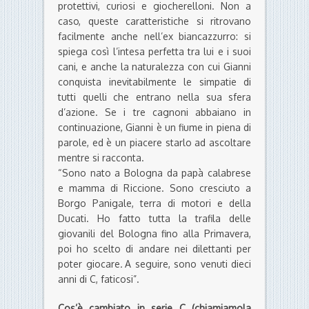
protettivi, curiosi e giocherelloni. Non a
caso, queste caratteristiche si ritrovano
facilmente anche nell’ex biancazzurro: si
spiega così l’intesa perfetta tra lui e i suoi
cani, e anche la naturalezza con cui Gianni
conquista inevitabilmente le simpatie di
tutti quelli che entrano nella sua sfera
d’azione. Se i tre cagnoni abbaiano in
continuazione, Gianni è un fiume in piena di
parole, ed è un piacere starlo ad ascoltare
mentre si racconta.
“Sono nato a Bologna da papà calabrese
e mamma di Riccione. Sono cresciuto a
Borgo Panigale, terra di motori e della
Ducati. Ho fatto tutta la trafila delle
giovanili del Bologna fino alla Primavera,
poi ho scelto di andare nei dilettanti per
poter giocare
.
A seguire, sono venuti dieci
anni di C, faticosi”.
Cos’è cambiato in serie C (chiamiamola