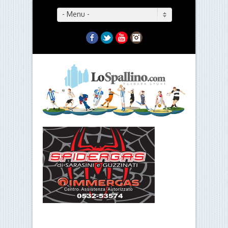
- Menu -
Facebook
Twitter
YouTube
Instagram