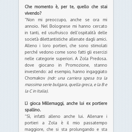
Che momento è, per te, quello che stai
vivendo?
“Non mi preoccupo, anche se ora mi
annoio. Nel Bolognese mi hanno cercato
in tanti, ed usufruisco dell’ospitalità delle
società dilettantistiche allenate dagli amici.
Alleno i loro portieri, che sono stimolati
perché vedono come sono fatti gli esercizi
nelle categorie superiori. A Zola Predosa.
dove giocano in
Promozione, stanno
investendo: ad esempio, hanno ingaggiato
Chomakov
(ndr: una carriera spesa tra la
massima serie bulgara, quella greca, e la B e
la C in Italia).
Lì gioca Millemaggi, anche lui ex portiere
spallino.
“Sì, infatti alleno anche lui. Allenare i
portieri a Zola è il mio passatempo
maggiore, che si sta prolungando e sta