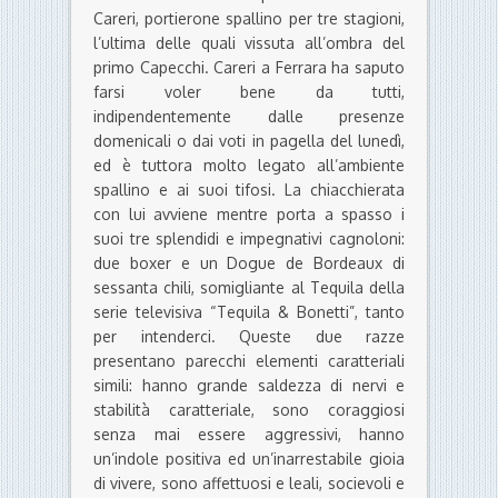
Careri, portierone spallino per tre stagioni,
l’ultima delle quali vissuta all’ombra del
primo Capecchi. Careri a Ferrara ha saputo
farsi voler bene da tutti,
indipendentemente dalle presenze
domenicali o dai voti in pagella del lunedì,
ed è tuttora molto legato all’ambiente
spallino e ai suoi tifosi. La chiacchierata
con lui avviene mentre porta a spasso i
suoi tre splendidi e impegnativi cagnoloni:
due boxer e un Dogue de Bordeaux di
sessanta chili, somigliante al Tequila della
serie televisiva “Tequila & Bonetti”, tanto
per intenderci. Queste due razze
presentano parecchi elementi caratteriali
simili: hanno grande saldezza di nervi e
stabilità caratteriale, sono coraggiosi
senza mai essere aggressivi, hanno
un’indole positiva ed un’inarrestabile gioia
di vivere, sono affettuosi e leali, socievoli e