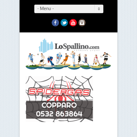
- Menu -
Facebook
Twitter
YouTube
Instagram