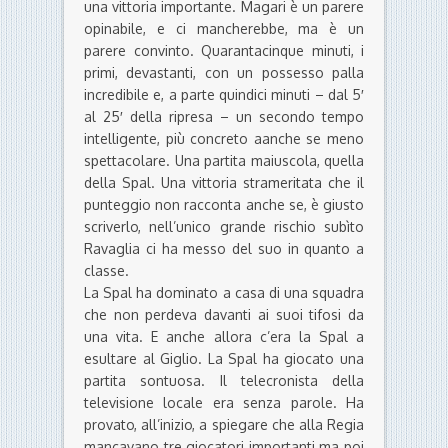
una vittoria importante. Magari è un parere
opinabile, e ci mancherebbe, ma è un
parere convinto. Quarantacinque minuti, i
primi, devastanti, con un possesso palla
incredibile e, a parte quindici minuti – dal 5′
al 25′ della ripresa – un secondo tempo
intelligente, più concreto aanche se meno
spettacolare. Una partita maiuscola, quella
della Spal. Una vittoria strameritata che il
punteggio non racconta anche se, è giusto
scriverlo, nell’unico grande rischio subìto
Ravaglia ci ha messo del suo in quanto a
classe.
La Spal ha dominato a casa di una squadra
che non perdeva davanti ai suoi tifosi da
una vita. E anche allora c’era la Spal a
esultare al Giglio. La Spal ha giocato una
partita sontuosa. Il telecronista della
televisione locale era senza parole. Ha
provato, all’inizio, a spiegare che alla Regia
mancavano tre giocatori importanti ma poi