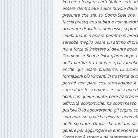
Perché a leggere certi titoli e certi a
essere dentro alle solite nuvole della 
presunta che sia, su Como-Spal che, s
faccia presto, anzi subito, e non guardi
di parlare di giallo scommesse, soprattu
celebrano, in maniera peraltro invereco
sarebbe meglio usare un attimo di prud
ma a forza di insistere si diventa poc
Cremonese-Spal e finì il giorno dopo, 
della partita tra Como e Spal farebbe
anche qui, usare prudenza. Di sicuro
formazioni più vincenti in trasferta di 
perché non pare così stravagante il 
cancellare le scommesse sul segno due
Spal, con quelle quote, pare francame
difficoltà economiche, ha scommesso su
positiva?) lo appureranno gli organi c
solo euro su qualche giocata anomala 
delle squadre d’Italia che lontano da c
genere per aggiungere le ennesime tre l
Como non è strano e né tantomeno vero.