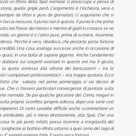
rticoli un tifoso della Spal normale si preoccupa e pensa di
storia, quelle grigie però. L’argomento è l’inchiesta, vera o
empre da tifosi e pure da giornalisti, ci auguriamo che si
 in faccia nessuno. Il punto non è questo. Il punto è che prima
tto nel Paese dei misteri e mentre di gialli in cronaca se ne
nda, un giorno sì e l’altro pure, prima di scrivere, insomma,
enza. Perché è vero, ribadisco, che pestarla porta fortuna
o credibili. Una cosa analoga successe anche in occasione di
o quasi, in una bolla di sapone gigante. Anche l’andamento
 dubitare sui sospetti avanzati in queste ore ma è giusto,
 la quota annessa alla vittoria dei biancazzurri – tra le
tutti i campionati professionistici! – era troppo quotata. Ecco
fatto che sabato, nel primo pomeriggio, si sia deciso di
. Che ci fossero particolari convergenze di puntate sulla
nte normale. Se poi qualche giocatore del Como, magari in
lla propria sconfitta (proprio adesso, dopo una serie così
ompetenti. Di certo sarebbe difficile anche scommettere un
attribuibile, più o meno direttamente, alla Spal. Che una
asa fa più punti, infatti, possa ricorrere a irregolarità del
unghezze al bottino rifinito attorno a quel ramo del lago di
 E’ semplicemente folle. E porta poca fortuna.