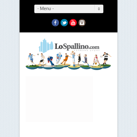
- Menu -
Facebook
Twitter
YouTube
Instagram