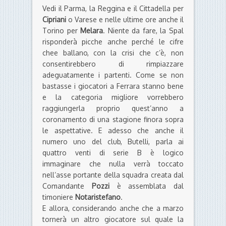
Vedi il Parma, la Reggina e il Cittadella per
Cipriani
o Varese e nelle ultime ore anche il
Torino per
Melara
. Niente da fare, la Spal
risponderà picche anche perché le cifre
chee ballano, con la crisi che c’è, non
consentirebbero di rimpiazzare
adeguatamente i partenti. Come se non
bastasse i giocatori a Ferrara stanno bene
e la categoria migliore vorrebbero
raggiungerla proprio quest’anno a
coronamento di una stagione finora sopra
le aspettative. E adesso che anche il
numero uno del club, Butelli, parla ai
quattro venti di serie B è logico
immaginare che nulla verrà toccato
nell’asse portante della squadra creata dal
Comandante
Pozzi
è assemblata dal
timoniere
Notaristefano
.
E allora, considerando anche che a marzo
tornerà un altro giocatore sul quale la