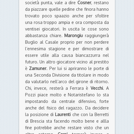
società punta, vale a dire
Cosner
, restano
da piazzare quelle pedine che finora hanno
trovato poco spaazio anche per sfoltire
una rosa troppo ampia e ora composta da
ventisei giocatori. In uscita le cose sono
abbastanza chiare.
Marongiu
raggiungerà
Buglio al Casale proprio per non perdere
l’ennesima stagione e per dimostrare di
essere utile alla causa biancazzurra nel
futuro. Un altro giocatore vicino al prestito
è
Zamuner
. Per lui si apriranno le porte di
una Seconda Divisione da titolare in modo
da valutarlo nell’arco del girone di ritorno.
Chi, invece, resterà a Ferrara è
Vecchi
. A
Pozzi piace molto e Notaristefano lo sta
impostando da centrale difensivo, forte
anche del fisico del ragazzo. Da decidere
la posizione di
Laurenti
che con la Berretti
di Brescia sta facendo molto bene e allla
fine potrebbe anche restare visto che un