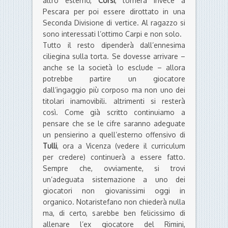
altro esterno,
Corsi
, tornerà invece a
Pescara per poi essere dirottato in una
Seconda Divisione di vertice. Al ragazzo si
sono interessati l’ottimo Carpi e non solo.
Tutto il resto dipenderà dall’ennesima
ciliegina sulla torta. Se dovesse arrivare –
anche se la società lo esclude – allora
potrebbe partire un giocatore
dall’ingaggio più corposo ma non uno dei
titolari inamovibili. altrimenti si resterà
così. Come già scritto continuiamo a
pensare che se le cifre saranno adeguate
un pensierino a quell’esterno offensivo di
Tulli
, ora a Vicenza (vedere il curriculum
per credere) continuerà a essere fatto.
Sempre che, ovviamente, si trovi
un’adeguata sistemazione a uno dei
giocatori non giovanissimi oggi in
organico. Notaristefano non chiederà nulla
ma, di certo, sarebbe ben felicissimo di
allenare l’ex giocatore del Rimini,