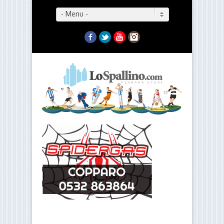
- Menu -
Facebook
Twitter
YouTube
Instagram