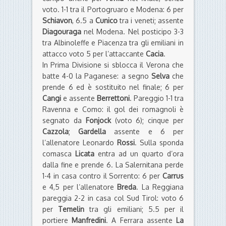
voto. 1-1 tra il Portogruaro e Modena: 6 per
Schiavon
, 6.5 a
Cunico
tra i veneti; assente
Diagouraga
nel Modena. Nel posticipo 3-3
tra Albinoleffe e Piacenza tra gli emiliani in
attacco voto 5 per l’attaccante
Cacia
.
In Prima Divisione si sblocca il Verona che
batte 4-0 la Paganese: a segno
Selva
che
prende 6 ed è sostituito nel finale; 6 per
Cangi
e assente
Berrettoni
. Pareggio 1-1 tra
Ravenna e Como: il gol dei romagnoli è
segnato da
Fonjock
(voto 6); cinque per
Cazzola
;
Gardella
assente e 6 per
l’allenatore Leonardo
Rossi
. Sulla sponda
comasca
Licata
entra ad un quarto d’ora
dalla fine e prende 6. La Salernitana perde
1-4 in casa contro il Sorrento: 6 per
Carrus
e 4,5 per l’allenatore
Breda
. La Reggiana
pareggia 2-2 in casa col Sud Tirol: voto 6
per
Temelin
tra gli emiliani; 5.5 per il
portiere
Manfredini
. A Ferrara assente
La