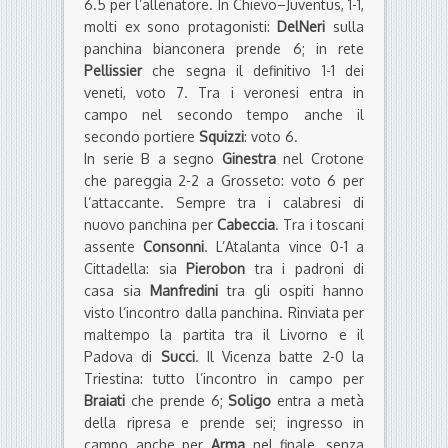
6.5 per l’allenatore. In Chievo–Juventus, 1-1,
molti ex sono protagonisti:
DelNeri
sulla
panchina bianconera prende 6; in rete
Pellissier
che segna il definitivo 1-1 dei
veneti, voto 7. Tra i veronesi entra in
campo nel secondo tempo anche il
secondo portiere
Squizzi
: voto 6.
In serie B a segno
Ginestra
nel Crotone
che pareggia 2-2 a Grosseto: voto 6 per
l’attaccante. Sempre tra i calabresi di
nuovo panchina per
Cabeccia
. Tra i toscani
assente
Consonni
. L’Atalanta vince 0-1 a
Cittadella: sia
Pierobon
tra i padroni di
casa sia
Manfredini
tra gli ospiti hanno
visto l’incontro dalla panchina. Rinviata per
maltempo la partita tra il Livorno e il
Padova di
Succi
. Il Vicenza batte 2-0 la
Triestina: tutto l’incontro in campo per
Braiati
che prende 6;
Soligo
entra a metà
della ripresa e prende sei; ingresso in
campo anche per
Arma
nel finale, senza