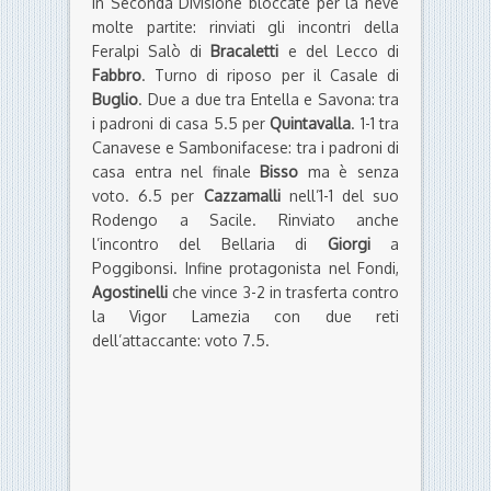
In Seconda Divisione bloccate per la neve
molte partite: rinviati gli incontri della
Feralpi Salò di
Bracaletti
e del Lecco di
Fabbro
. Turno di riposo per il Casale di
Buglio
. Due a due tra Entella e Savona: tra
i padroni di casa 5.5 per
Quintavalla
. 1-1 tra
Canavese e Sambonifacese: tra i padroni di
casa entra nel finale
Bisso
ma è senza
voto. 6.5 per
Cazzamalli
nell’1-1 del suo
Rodengo a Sacile. Rinviato anche
l’incontro del Bellaria di
Giorgi
a
Poggibonsi. Infine protagonista nel Fondi,
Agostinelli
che vince 3-2 in trasferta contro
la Vigor Lamezia con due reti
dell’attaccante: voto 7.5.