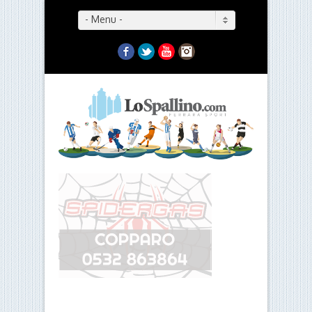
- Menu -
Facebook
Twitter
YouTube
Instagram