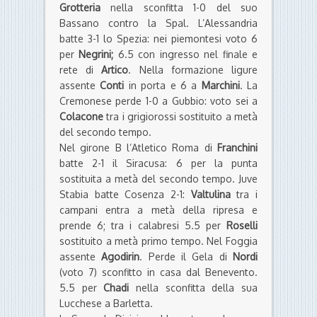
Grotteria
nella sconfitta 1-0 del suo
Bassano contro la Spal. L’Alessandria
batte 3-1 lo Spezia: nei piemontesi voto 6
per
Negrini;
6.5 con ingresso nel finale e
rete di
Artico
. Nella formazione ligure
assente
Conti
in porta e 6 a
Marchini
. La
Cremonese perde 1-0 a Gubbio: voto sei a
Colacone
tra i grigiorossi sostituito a metà
del secondo tempo.
Nel girone B l’Atletico Roma di
Franchini
batte 2-1 il Siracusa: 6 per la punta
sostituita a metà del secondo tempo. Juve
Stabia batte Cosenza 2-1:
Valtulina
tra i
campani entra a metà della ripresa e
prende 6; tra i calabresi 5.5 per
Roselli
sostituito a metà primo tempo. Nel Foggia
assente
Agodirin
. Perde il Gela di
Nordi
(voto 7) sconfitto in casa dal Benevento.
5.5 per
Chadi
nella sconfitta della sua
Lucchese a Barletta.