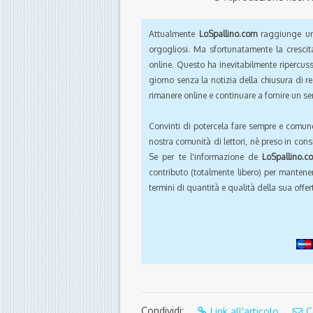
Attualmente
LoSpallino.com
raggiunge un 
orgogliosi. Ma sfortunatamente la crescit
online. Questo ha inevitabilmente ripercus
giorno senza la notizia della chiusura di r
rimanere online e continuare a fornire un ser
Convinti di potercela fare sempre e comun
nostra comunità di lettori, nè preso in cons
Se per te l'informazione de
LoSpallino.c
contributo (totalmente libero) per mantener
termini di quantità e qualità della sua offert
Condividi:
Link all'articolo
C