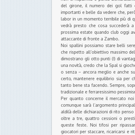
del girone, il numero dei gol fatti e
importanti e belle da vedere che, però
labor in un momento terribile più di q
vedrà presto che cosa succederà a m
prossima estate quando club oggi avv
attaccante di fronte a Zambo.
Noi spallini possiamo stare belli sere
che rispetto all’obiettivo massimo del
dimostrano gli otto punti (!) di vanta
una novità, credo che la Spal si gioch
o senza – ancora meglio e anche su q
certo, mantenere equilibrio sia per 
tanto bene sta facendo. Sempre, soprat
tradizionale e ferraresissimo pessimi
Per quanto concerne il mercato noi
comunque sarà l’argomento principale
aldilà delle dichiarazioni di rito pen
oltre a tre, quattro cessioni o pres
queste feste. Noi tifosi per ripassar
giocatori per staccare, ricaricarsi e r