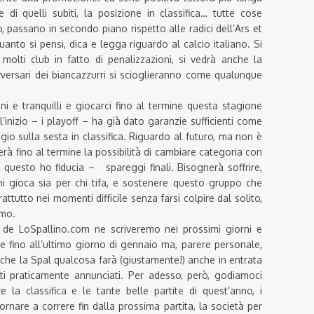
 di quelli subiti, la posizione in classifica… tutte cose
, passano in secondo piano rispetto alle radici dell’Ars et
uanto si pensi, dica e legga riguardo al calcio italiano. Si
olti club in fatto di penalizzazioni, si vedrà anche la
ersari dei biancazzurri si scioglieranno come qualunque
ni e tranquilli e giocarci fino al termine questa stagione
l’inizio – i playoff – ha già dato garanzie sufficienti come
ggio sulla sesta in classifica. Riguardo al futuro, ma non è
erà fino al termine la possibilità di cambiare categoria con
uesto ho fiducia – spareggi finali. Bisognerà soffrire,
chi gioca sia per chi tifa, e sostenere questo gruppo che
tutto nei momenti difficile senza farsi colpire dal solito,
smo.
 de LoSpallino.com ne scriveremo nei prossimi giorni e
 fino all’ultimo giorno di gennaio ma, parere personale,
so che la Spal qualcosa farà (giustamente!) anche in entrata
titi praticamente annunciati. Per adesso, però, godiamoci
e la classifica e le tante belle partite di quest’anno, i
itornare a correre fin dalla prossima partita, la società per