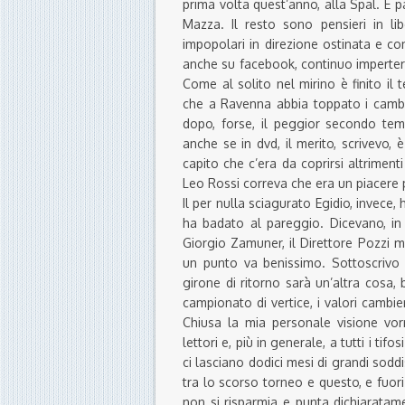
prima volta quest’anno, alla Spal. E 
Mazza. Il resto sono pensieri in lib
impopolari in direzione ostinata e con
anche su facebook, continuo imperterr
Come al solito nel mirino è finito il
che a Ravenna abbia toppato i cambi.
dopo, forse, il peggior secondo te
anche se in dvd, il merito, scrivevo, 
capito che c’era da coprirsi altrimen
Leo Rossi correva che era un piacere pe
Il per nulla sciagurato Egidio, invece
ha badato al pareggio. Dicevano, in 
Giorgio Zamuner, il Direttore Pozzi 
un punto va benissimo. Sottoscrivo e
girone di ritorno sarà un’altra cosa,
campionato di vertice, i valori cambi
Chiusa la mia personale visione vorr
lettori e, più in generale, a tutti i tif
ci lasciano dodici mesi di grandi soddi
tra lo scorso torneo e questo, e fuor
non si risparmia e punta dichiaratam