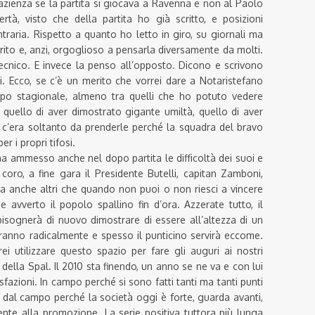
pazienza se la partita si giocava a Ravenna e non al Paolo
ertà, visto che della partita ho già scritto, e posizioni
traria. Rispetto a quanto ho letto in giro, su giornali ma
ito e, anzi, orgoglioso a pensarla diversamente da molti.
 tecnico. E invece la penso all’opposto. Dicono e scrivono
 Ecco, se c’è un merito che vorrei dare a Notaristefano
mpo stagionale, almeno tra quelli che ho potuto vedere
è quello di aver dimostrato gigante umiltà, quello di aver
ti c’era soltanto da prenderle perché la squadra del bravo
r i propri tifosi.
, ha ammesso anche nel dopo partita le difficoltà dei suoi e
coro, a fine gara il Presidente Butelli, capitan Zamboni,
ma anche altri che quando non puoi o non riesci a vincere
 avverto il popolo spallino fin d’ora. Azzerate tutto, il
 bisognerà di nuovo dimostrare di essere all’altezza di un
eranno radicalmente e spesso il punticino servirà eccome.
ei utilizzare questo spazio per fare gli auguri ai nostri
osi della Spal. Il 2010 sta finendo, un anno se ne va e con lui
sfazioni. In campo perché si sono fatti tanti ma tanti punti
i dal campo perché la società oggi è forte, guarda avanti,
ente alla promozione. La serie positiva tuttora più lunga