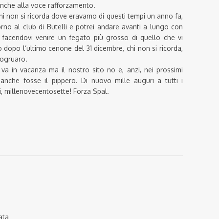
 anche alla voce rafforzamento.
chi non si ricorda dove eravamo di questi tempi un anno fa,
torno al club di Butelli e potrei andare avanti a lungo con
e facendovi venire un fegato più grosso di quello che vi
 dopo l’ultimo cenone del 31 dicembre, chi non si ricorda,
togruaro.
va in vacanza ma il nostro sito no e, anzi, nei prossimi
anche fosse il pippero. Di nuovo mille auguri a tutti i
i, millenovecentosette! Forza Spal.
ata