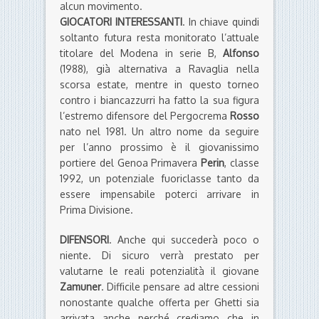
alcun movimento.
GIOCATORI INTERESSANTI
. In chiave quindi
soltanto futura resta monitorato l’attuale
titolare del Modena in serie B,
Alfonso
(1988), già alternativa a Ravaglia nella
scorsa estate, mentre in questo torneo
contro i biancazzurri ha fatto la sua figura
l’estremo difensore del Pergocrema
Rosso
nato nel 1981. Un altro nome da seguire
per l’anno prossimo è il giovanissimo
portiere del Genoa Primavera
Perin
, classe
1992, un potenziale fuoriclasse tanto da
essere impensabile poterci arrivare in
Prima Divisione.
DIFENSORI
. Anche qui succederà poco o
niente. Di sicuro verrà prestato per
valutarne le reali potenzialità il giovane
Zamuner
. Difficile pensare ad altre cessioni
nonostante qualche offerta per Ghetti sia
arrivata anche perché crediamo che in