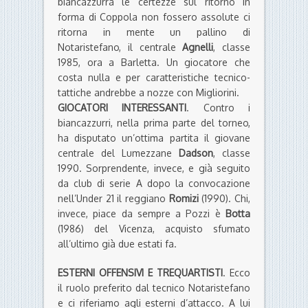
biancazzurra le certezze sul ritorno in
forma di Coppola non fossero assolute ci
ritorna in mente un pallino di
Notaristefano, il centrale
Agnelli
, classe
1985, ora a Barletta. Un giocatore che
costa nulla e per caratteristiche tecnico-
tattiche andrebbe a nozze con Migliorini.
GIOCATORI INTERESSANTI
. Contro i
biancazzurri, nella prima parte del torneo,
ha disputato un’ottima partita il giovane
centrale del Lumezzane
Dadson
, classe
1990. Sorprendente, invece, e già seguito
da club di serie A dopo la convocazione
nell’Under 21 il reggiano
Romizi
(1990). Chi,
invece, piace da sempre a Pozzi è
Botta
(1986) del Vicenza, acquisto sfumato
all’ultimo già due estati fa.
ESTERNI OFFENSIVI E TREQUARTISTI
. Ecco
il ruolo preferito dal tecnico Notaristefano
e ci riferiamo agli esterni d’attacco. A lui