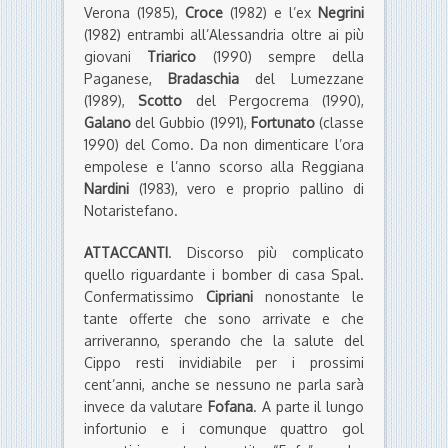
Verona (1985),
Croce
(1982) e l’ex
Negrini
(1982) entrambi all’Alessandria oltre ai più
giovani
Triarico
(1990) sempre della
Paganese,
Bradaschia
del Lumezzane
(1989),
Scotto
del Pergocrema (1990),
Galano
del Gubbio (1991),
Fortunato
(classe
1990) del Como. Da non dimenticare l’ora
empolese e l’anno scorso alla Reggiana
Nardini
(1983), vero e proprio pallino di
Notaristefano.
ATTACCANTI
. Discorso più complicato
quello riguardante i bomber di casa Spal.
Confermatissimo
Cipriani
nonostante le
tante offerte che sono arrivate e che
arriveranno, sperando che la salute del
Cippo resti invidiabile per i prossimi
cent’anni, anche se nessuno ne parla sarà
invece da valutare
Fofana
. A parte il lungo
infortunio e i comunque quattro gol