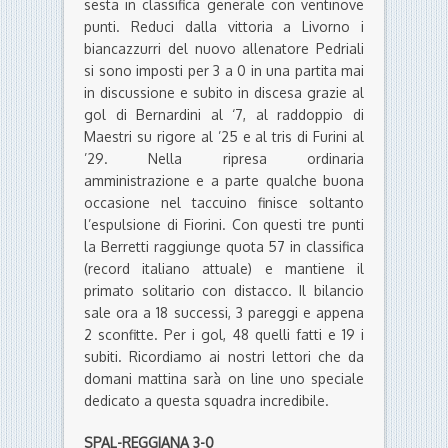
sesta in classifica generale con ventinove
punti. Reduci dalla vittoria a Livorno i
biancazzurri del nuovo allenatore Pedriali
si sono imposti per 3 a 0 in una partita mai
in discussione e subito in discesa grazie al
gol di Bernardini al ‘7, al raddoppio di
Maestri su rigore al ’25 e al tris di Furini al
’29. Nella ripresa ordinaria
amministrazione e a parte qualche buona
occasione nel taccuino finisce soltanto
l’espulsione di Fiorini. Con questi tre punti
la Berretti raggiunge quota 57 in classifica
(record italiano attuale) e mantiene il
primato solitario con distacco. Il bilancio
sale ora a 18 successi, 3 pareggi e appena
2 sconfitte. Per i gol, 48 quelli fatti e 19 i
subiti. Ricordiamo ai nostri lettori che da
domani mattina sarà on line uno speciale
dedicato a questa squadra incredibile.
SPAL-REGGIANA
3-0