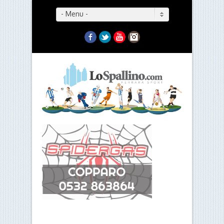
- Menu -
Facebook
Twitter
YouTube
Instagram