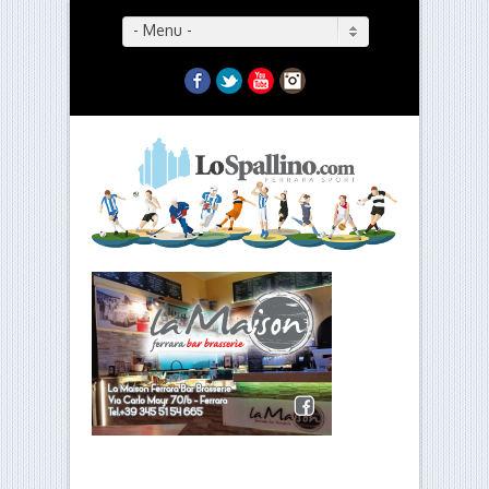
- Menu -
Facebook
Twitter
YouTube
Instagram