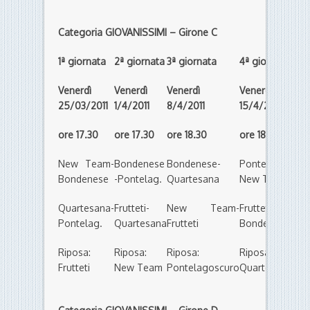
Categoria GIOVANISSIMI – Girone C
1ª giornata
2ª giornata
3ª giornata
4ª giornata
5ª 
Venerdì
Venerdì
Venerdì
Venerdì
Ven
25/03/2011
1/4/2011
8/4/2011
15/4/2011
22/
ore 17.30
ore 17.30
ore 18.30
ore 18.30
ore 
New Team-
Bondenese
Bondenese-
Pontelag.-
Qua
Bondenese
-Pontelag.
Quartesana
New Team
Ne
Quartesana-
Frutteti-
New Team-
Frutteti-
Pon
Pontelag.
Quartesana
Frutteti
Bondenese
Frut
Riposa:
Riposa:
Riposa:
Riposa:
Rip
Frutteti
New Team
Pontelagoscuro
Quartesana
Bon