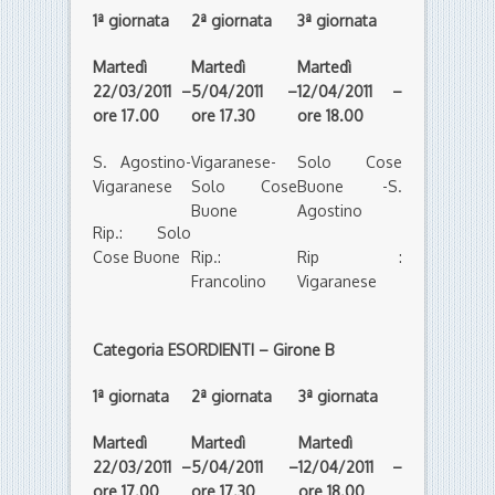
1ª giornata
2ª giornata
3ª giornata
Martedì
Martedì
Martedì
22/03/2011 –
5/04/2011 –
12/04/2011 –
ore 17.00
ore 17.30
ore 18.00
S. Agostino-
Vigaranese-
Solo Cose
Vigaranese
Solo Cose
Buone -S.
Buone
Agostino
Rip.: Solo
Cose Buone
Rip.:
Rip :
Francolino
Vigaranese
Categoria ESORDIENTI – Girone B
1ª giornata
2ª giornata
3ª giornata
Martedì
Martedì
Martedì
22/03/2011 –
5/04/2011 –
12/04/2011 –
ore 17.00
ore 17.30
ore 18.00