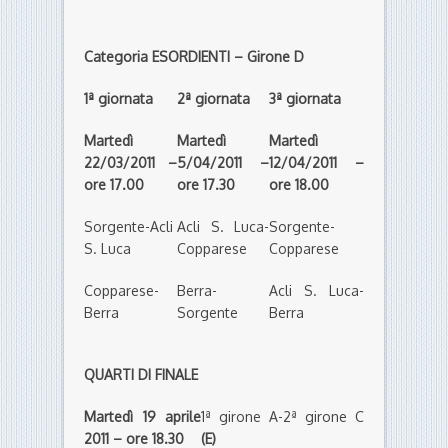
Categoria ESORDIENTI – Girone D
1ª giornata
2ª giornata
3ª giornata
Martedì
Martedì
Martedì
22/03/2011 –
5/04/2011 –
12/04/2011 –
ore 17.00
ore 17.30
ore 18.00
Sorgente-Acli
Acli S. Luca-
Sorgente-
S. Luca
Copparese
Copparese
Copparese-
Berra-
Acli S. Luca-
Berra
Sorgente
Berra
QUARTI DI FINALE
Martedì 19 aprile
1ª girone A-2ª girone C
2011 – ore 18.30
(E)