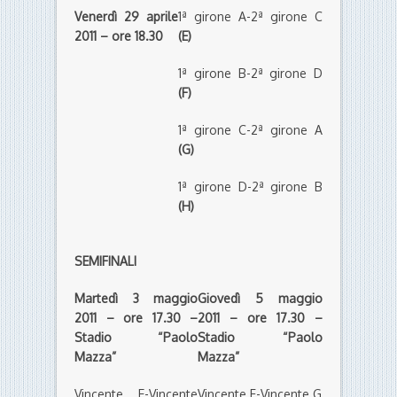
Venerdì 29 aprile
1ª girone A-2ª girone C
2011 – ore 18.30
(E)
1ª girone B-2ª girone D
(F)
1ª girone C-2ª girone A
(G)
1ª girone D-2ª girone B
(H)
SEMIFINALI
Martedì 3 maggio
Giovedì 5 maggio
2011 – ore 17.30 –
2011 – ore 17.30 –
Stadio “Paolo
Stadio “Paolo
Mazza”
Mazza”
Vincente E-Vincente
Vincente F-Vincente G