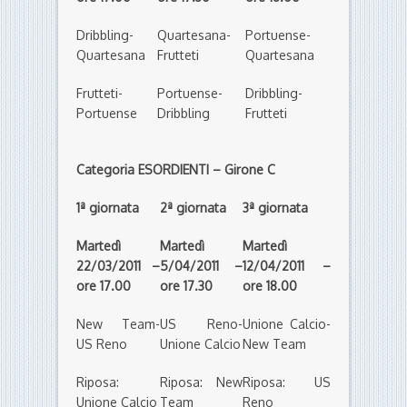
Dribbling-
Quartesana-
Portuense-
Quartesana
Frutteti
Quartesana
Frutteti-
Portuense-
Dribbling-
Portuense
Dribbling
Frutteti
Categoria ESORDIENTI – Girone C
1ª giornata
2ª giornata
3ª giornata
Martedì
Martedì
Martedì
22/03/2011 –
5/04/2011 –
12/04/2011 –
ore 17.00
ore 17.30
ore 18.00
New Team-
US Reno-
Unione Calcio-
US Reno
Unione Calcio
New Team
Riposa:
Riposa: New
Riposa: US
Unione Calcio
Team
Reno