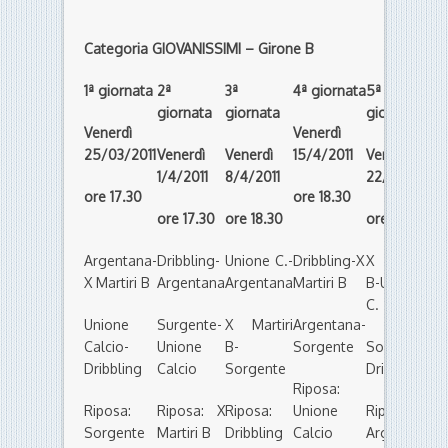
Categoria GIOVANISSIMI – Girone B
1ª giornata
2ª
3ª
4ª giornata
5ª
giornata
giornata
giornata
Venerdì
Venerdì
25/03/2011
Venerdì
Venerdì
15/4/2011
Venerdì
1/4/2011
8/4/2011
22/4/2011
ore 17.30
ore 18.30
ore 17.30
ore 18.30
ore 18.30
Argentana-
Dribbling-
Unione C.-
Dribbling-X
X Martiri
X Martiri B
Argentana
Argentana
Martiri B
B-Unione
C.
Unione
Surgente-
X Martiri
Argentana-
Calcio-
Unione
B-
Sorgente
Sorgente-
Dribbling
Calcio
Sorgente
Dribbling
Riposa:
Riposa:
Riposa: X
Riposa:
Unione
Riposa:
Sorgente
Martiri B
Dribbling
Calcio
Argentana