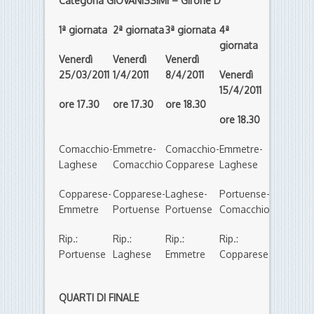
Categoria GIOVANISSIMI – Girone D
1ª giornata
2ª giornata
3ª giornata
4ª
5ª
giornata
giornata
Venerdì
Venerdì
Venerdì
25/03/2011
1/4/2011
8/4/2011
Venerdì
Venerdì
15/4/2011
22/4/2011
ore 17.30
ore 17.30
ore 18.30
ore 18.30
ore 18.30
Comacchio-
Emmetre-
Comacchio-
Emmetre-
Laghese-
Laghese
Comacchio
Copparese
Laghese
Coppares
Copparese-
Copparese-
Laghese-
Portuense-
Portuens
Emmetre
Portuense
Portuense
Comacchio
Emmetre
Rip.:
Rip.:
Rip.:
Rip.:
Rip.:
Portuense
Laghese
Emmetre
Copparese
Comacch
QUARTI DI FINALE