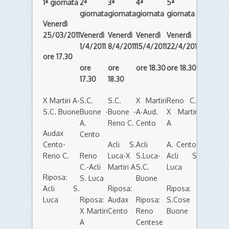
1ª giornata
2ª
3ª
4ª
5ª
giornata
giornata
giornata
giornata
Venerdì
25/03/2011
Venerdì
Venerdì
Venerdì
Venerdì
1/4/2011
8/4/2011
15/4/2011
22/4/2011
ore 17.30
ore
ore
ore 18.30
ore 18.30
17.30
18.30
X Martiri A-
S.C.
S.C.
X Martiri
Reno C.-
S.C. Buone
Buone -
Buone -
A-Aud.
X Martiri
A.
Reno C.
Cento
A
Audax
Cento
Cento-
Acli S.
Acli
A. Cento-
Reno C.
Reno
Luca-X
S.Luca-
Acli S.
C.-Acli
Martiri A
S.C.
Luca
Riposa:
S. Luca
Buone
Acli S.
Riposa:
Riposa:
Luca
Riposa:
Audax
Riposa:
S.Cose
X Martiri
Cento
Reno
Buone
A
Centese