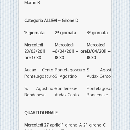
Martiri B
Categoria ALLIEVI – Girone D
1ª giornata
2ª giornata
3ª giornata
Mercoledì
Mercoledì
Mercoledì
23/03/2011 –
6/04/2011 – ore
13/04/2011 – ore
ore 17.30
18.30
18.30
Audax Cento-
Pontelagoscuro-
S. Agostino-
Pontelagoscuro
S. Agostino
Audax Cento
S. Agostino-
Bondenese-
Pontelagoscuro-
Bondenese
Audax Cento
Bondenese
QUARTI DI FINALE
Mercoledì 27 aprile
1ª girone A-2ª girone C