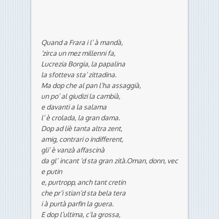
Quand a Frara i l’ à mandà,
‘zirca un mez millenni fa,
Lucrezia Borgia, la papalina
la sfotteva sta’ zittadina.
Ma dop che al pan l’ha assaggià,
un po’ al giudizi la cambià,
e davanti a la salama
l’ è crolada, la gran dama.
Dop ad liè tanta altra zent,
amig, contrari o indifferent,
gli’ è vanzà affascinà
da gl’ incant ‘d sta gran zità.Oman, donn, vec
e putin
e, purtropp, anch tant cretin
che pr’i stian‘d sta bela tera
i à purtà parfin la guera.
E dop l’ultima, c’la grossa,