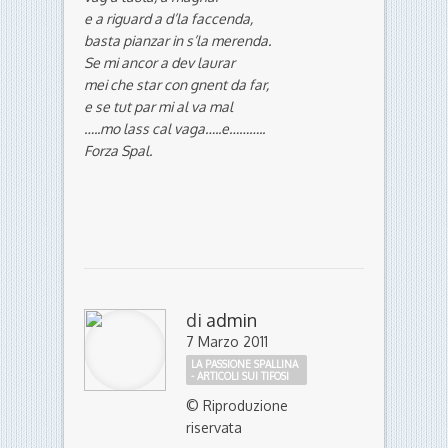
e a riguard a d’la faccenda,
basta pianzar in s’la merenda.
Se mi ancor a dev laurar
mei che star con gnent da far,
e se tut par mi al va mal
…..mo lass cal vaga…..e………..
Forza Spal
.
di
admin
7 Marzo 2011
LA PASSIONE SPALLINA
- ARTICOLI SUI TIFOSI
© Riproduzione
riservata