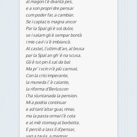
al magon l’è dvantà pes,
e a son propri dre pensar
cum poder far, a cambiar.
Se i caplaz is magna ancor
Par la Spal gli è sol dulor,
se i salam gli è sempar bontà
i mie cavì i s’è imbiancà.
Al castel, l’ultim dl’an, al brusa
par la Spal an gh’ è na scusa.
Gli è tut pin il sal da bal
Ma pr’ i vcin n’è più carnval.
Con la crisi imperante,
la muneda l’ è calante,
la riforma d’Berluscon
l’ha sluntanada la pension.
Mi a podria continuar
e ad tant’altar guai, rimar,
ma la pasta ormai l’è cota
e al miè stomag al borbotta.
E perciò a lass lì d’pensar,
vag a taula, a magnar