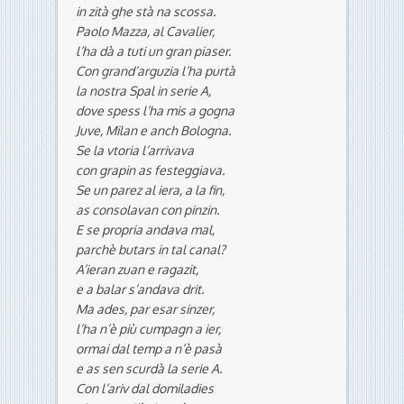
in zità ghe stà na scossa.
Paolo Mazza, al Cavalier,
l’ha dà a tuti un gran piaser.
Con grand’arguzia l’ha purtà
la nostra Spal
in serie A,
dove spess l’ha mis a gogna
Juve, Milan e anch Bologna.
Se la vtoria l’arrivava
con grapin as festeggiava.
Se un parez al iera, a la fin,
as consolavan con pinzin.
E se propria andava mal,
parchè butars in tal canal?
A’ieran zuan e ragazit,
e a balar s’andava drit.
Ma ades, par esar sinzer,
l’ha n’è più cumpagn a ier,
ormai dal temp a n’è pasà
e as sen scurdà la serie A.
Con l’ariv dal domiladies