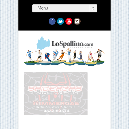
- Menu -
Facebook
Twitter
YouTube
Instagram