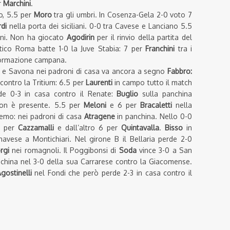
r
Marchini
.
no, 5.5 per
Moro
tra gli umbri. In Cosenza-Gela 2-0 voto 7
di
nella porta dei siciliani. 0-0 tra Cavese e Lanciano 5.5
ni. Non ha giocato
Agodirin
per il rinvio della partita del
etico Roma batte 1-0 la Juve Stabia: 7 per
Franchini
tra i
formazione campana.
cco e Savona nei padroni di casa va ancora a segno
Fabbro:
contro la Tritium: 6.5 per
Laurenti
in campo tutto il match
rde 0-3 in casa contro il Renate:
Buglio
sulla panchina
n è presente. 5.5 per
Meloni
e 6 per
Bracaletti
nella
emo: nei padroni di casa
Atragene
in panchina. Nello 0-0
6 per
Cazzamalli
e dall’altro 6 per
Quintavalla
.
Bisso
in
avese a Montichiari. Nel girone B il Bellaria perde 2-0
rgi
nei romagnoli. Il Poggibonsi di
Soda
vince 3-0 a San
china nel 3-0 della sua Carrarese contro la Giacomense.
gostinelli
nel Fondi che però perde 2-3 in casa contro il