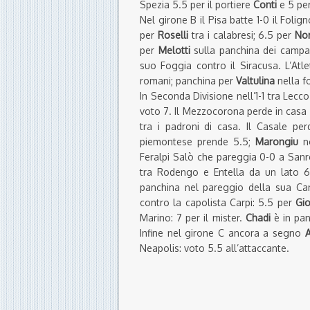
Spezia 5.5 per il portiere
Conti
e 5 pe
Nel girone B il Pisa batte 1-0 il Folig
per
Roselli
tra i calabresi; 6.5 per
Nor
per
Melotti
sulla panchina dei campa
suo Foggia contro il Siracusa. L’Atl
romani; panchina per
Valtulina
nella 
In Seconda Divisione nell’1-1 tra Le
voto 7. Il Mezzocorona perde in casa 
tra i padroni di casa. Il Casale pe
piemontese prende 5.5;
Marongiu
no
Feralpi Salò che pareggia 0-0 a Sanr
tra Rodengo e Entella da un lato 
panchina nel pareggio della sua Can
contro la capolista Carpi: 5.5 per
Gio
Marino: 7 per il mister.
Chadi
è in pan
Infine nel girone C ancora a segno
A
Neapolis: voto 5.5 all’attaccante.