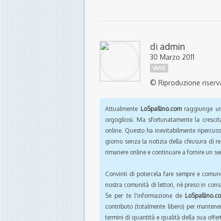
di
admin
30 Marzo 2011
VARIE
© Riproduzione riserv
Attualmente
LoSpallino.com
raggiunge un 
orgogliosi. Ma sfortunatamente la crescit
online. Questo ha inevitabilmente ripercus
giorno senza la notizia della chiusura di r
rimanere online e continuare a fornire un ser
Convinti di potercela fare sempre e comun
nostra comunità di lettori, nè preso in cons
Se per te l'informazione de
LoSpallino.c
contributo (totalmente libero) per mantener
termini di quantità e qualità della sua offert