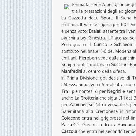
Ferma la serie A per gli impegni
tra le prestazioni degli ex giocat
La Gazzetta dello Sport. Il Siena 
emiliana. Il Varese supera per 1-0 il V
è senza voto;
Braiati
assente tra i ven
panchina per
Ginestra.
Il Piacenza se
Portogruaro di
Cunico
e
Schiavon
c
sostituto nel finale. 1-0 del Modena 
emiliani.
Pierobon
vede dalla panchina 
Sempre out l’infortunato
Succi
nel Pad
Manfredini
al centro della difesa.
In Prima Divisione gol decisivo di
T
l’Alesssandria: voto 6.5 all’attaccan
Tra i piemontesi 6 per
Negrini
e senz
anche
La Grotteria
che sigla l’1-1 del
per
Zamuner
; sull’altro versante 5 pe
Salernitana alla Cremonese in rimo
Colacone
entra nei grigiorossi nel f
Pavia 4-2. Gara ricca di ex a Ravenna
Cazzola
che entra nel secondo temp