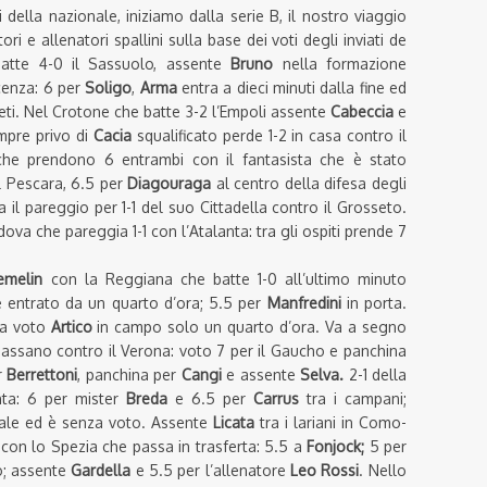
 della nazionale, iniziamo dalla serie B, il nostro viaggio
ori e allenatori spallini sulla base dei voti degli inviati de
batte 4-0 il Sassuolo, assente
Bruno
nella formazione
icenza: 6 per
Soligo
,
Arma
entra a dieci minuti dalla fine ed
eti. Nel Crotone che batte 3-2 l’Empoli assente
Cabeccia
e
mpre privo di
Cacia
squalificato perde 1-2 in casa contro il
he prendono 6 entrambi con il fantasista che è stato
al Pescara, 6.5 per
Diagouraga
al centro della difesa degli
il pareggio per 1-1 del suo Cittadella contro il Grosseto.
ova che pareggia 1-1 con l’Atalanta: tra gli ospiti prende 7
emelin
con la Reggiana che batte 1-0 all’ultimo minuto
te entrato da un quarto d’ora; 5.5 per
Manfredini
in porta.
a voto
Artico
in campo solo un quarto d’ora. Va a segno
 Bassano contro il Verona: voto 7 per il Gaucho e panchina
r
Berrettoni
, panchina per
Cangi
e assente
Selva.
2-1 della
nta: 6 per mister
Breda
e 6.5 per
Carrus
tra i campani;
inale ed è senza voto. Assente
Licata
tra i lariani in Como-
 con lo Spezia che passa in trasferta: 5.5 a
Fonjock;
5 per
o; assente
Gardella
e 5.5 per l’allenatore
Leo Rossi
. Nello