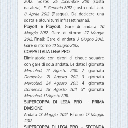
2012. Soste:
25 Dicembre 2011
(sosta
natalizia).
1° Gennaio 2012
(sosta natalizia).
8 Aprile 2012
(Pasqua). Da decidere una
sosta e alcuni turni infrasettimanali.
Playoff e Playout
. Gare di andata
20
Maggio 2012
. Gare di ritorno
27 Maggio
2012.
Finali:
Gare di andata
3 Giugno 2012
.
Gare di ritorno
10 Giugno 2012
.
COPPA ITALIA LEGA PRO
Eliminatorie con gironi di cinque squadre
con gare di sola andata. Le date: 1 giornata
Mercoledì 17 Agosto 2011.
2 giornata
Domenica 21 Agosto 2011.
3 giornata
Mercoledì 24 Agosto 2011
. 4 giornata
Domenica 28 Agosto 2011.
5° giornata
Mercoledì 31 Agosto 2011
.
SUPERCOPPA DI LEGA PRO – PRIMA
DIVISIONE
Andata
13 Maggio 2012.
Ritorno
17 Maggio
2012
SUPERCOPPA DI LEGA PRO – SECONDA