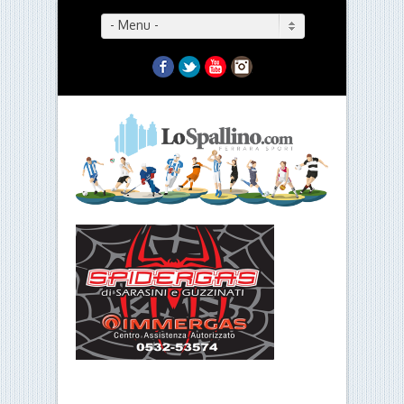
- Menu -
Facebook
Twitter
YouTube
Instagram