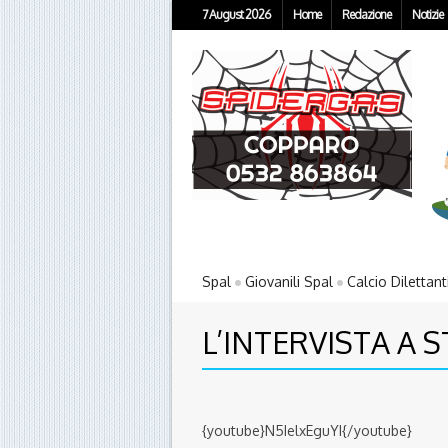
7 August 2026
Home
Redazione
Notizie
Spal
Giovanili Spal
Calcio Dilettant
L’INTERVISTA A 
{youtube}N5IelxEguYI{/youtube}