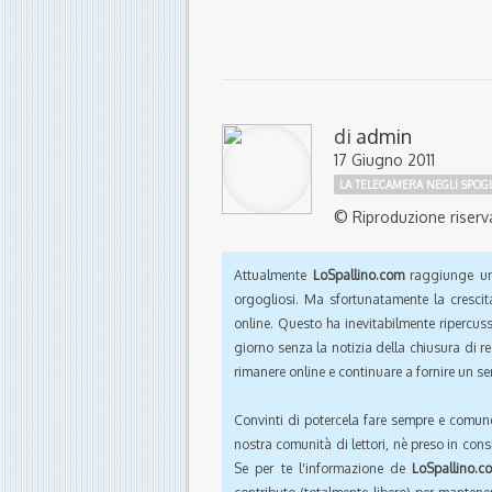
di
admin
17 Giugno 2011
LA TELECAMERA NEGLI SPOGL
© Riproduzione riserv
Attualmente
LoSpallino.com
raggiunge un 
orgogliosi. Ma sfortunatamente la crescit
online. Questo ha inevitabilmente ripercus
giorno senza la notizia della chiusura di r
rimanere online e continuare a fornire un ser
Convinti di potercela fare sempre e comun
nostra comunità di lettori, nè preso in cons
Se per te l'informazione de
LoSpallino.c