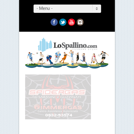
- Menu -
Facebook
Twitter
YouTube
Instagram