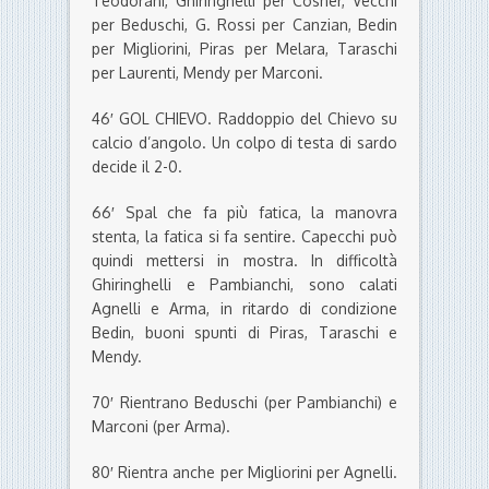
Teodorani, Ghiringhelli per Cosner, Vecchi
per Beduschi, G. Rossi per Canzian, Bedin
per Migliorini, Piras per Melara, Taraschi
per Laurenti, Mendy per Marconi.
46′ GOL CHIEVO. Raddoppio del Chievo su
calcio d’angolo. Un colpo di testa di sardo
decide il 2-0.
66′ Spal che fa più fatica, la manovra
stenta, la fatica si fa sentire. Capecchi può
quindi mettersi in mostra. In difficoltà
Ghiringhelli e Pambianchi, sono calati
Agnelli e Arma, in ritardo di condizione
Bedin, buoni spunti di Piras, Taraschi e
Mendy.
70′ Rientrano Beduschi (per Pambianchi) e
Marconi (per Arma).
80′ Rientra anche per Migliorini per Agnelli.