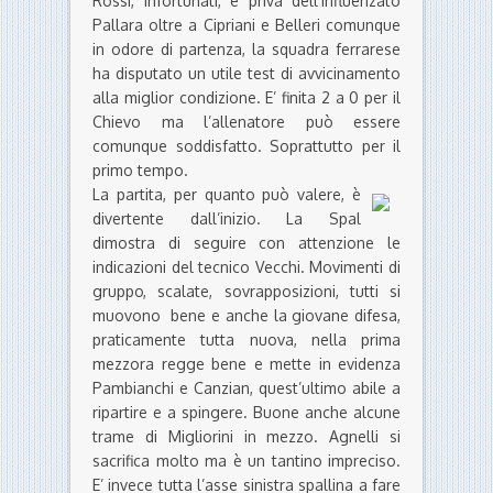
Rossi, infortunati, e priva dell’influenzato
Pallara oltre a Cipriani e Belleri comunque
in odore di partenza, la squadra ferrarese
ha disputato un utile test di avvicinamento
alla miglior condizione. E’ finita 2 a 0 per il
Chievo ma l’allenatore può essere
comunque soddisfatto. Soprattutto per il
primo tempo.
La partita, per quanto può valere, è
divertente dall’inizio. La Spal
dimostra di seguire con attenzione le
indicazioni del tecnico Vecchi. Movimenti di
gruppo, scalate, sovrapposizioni, tutti si
muovono bene e anche la giovane difesa,
praticamente tutta nuova, nella prima
mezzora regge bene e mette in evidenza
Pambianchi e Canzian, quest’ultimo abile a
ripartire e a spingere. Buone anche alcune
trame di Migliorini in mezzo. Agnelli si
sacrifica molto ma è un tantino impreciso.
E’ invece tutta l’asse sinistra spallina a fare