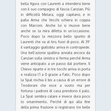
bella figura con Laurenti a intendersi bene
con il suo compagno di fascia Canzian. Più
in difficoltà Melara, oggi capitano, e in
palla Arma che Vecchi schiera in coppia
con Marconi. Anche lui si muove bene
anche se la mira difetta in un’occasione.
Poco dopo la mezzora bello spunto di
Laurenti che va al tiro, fuori di poco. Al 39’
il vantaggio gialloblu arriva in contropiede.
Una bell’azione spallina avviata ancora da
Canzian sulla sinistra si ferma perché Arma
viene anticipato a un passo dal portiere. Il
Chievo riparte e in tre tocchi arriva in porta
e realizza l’1 a 0 grazie a Fatic. Poco dopo
la Spal rischia il bis a causa di un errore di
Teodorani che esce a vuoto ma per
fortuna i padroni di casa prendono il palo.
La Spal sembra calare e invece dura poco
lo smarrimento. Perché di qui alla fine
della prima frazione si registrano tre belle