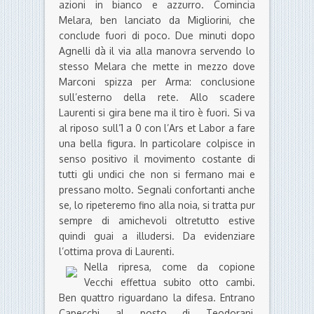
azioni in bianco e azzurro. Comincia
Melara, ben lanciato da Migliorini, che
conclude fuori di poco. Due minuti dopo
Agnelli dà il via alla manovra servendo lo
stesso Melara che mette in mezzo dove
Marconi spizza per Arma: conclusione
sull’esterno della rete. Allo scadere
Laurenti si gira bene ma il tiro è fuori. Si va
al riposo sull’1 a 0 con l’Ars et Labor a fare
una bella figura. In particolare colpisce in
senso positivo il movimento costante di
tutti gli undici che non si fermano mai e
pressano molto. Segnali confortanti anche
se, lo ripeteremo fino alla noia, si tratta pur
sempre di amichevoli oltretutto estive
quindi guai a illudersi. Da evidenziare
l’ottima prova di Laurenti.
Nella ripresa, come da copione
Vecchi effettua subito otto cambi.
Ben quattro riguardano la difesa. Entrano
Capecchi al posto di Teodorani,