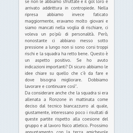
se non le abbiamo sfruttate e il gol loro è
arrivato addirittura in contropiede. Nella
ripresa abbiamo invece faticato
maggiormente, eravamo molto giovani e
siamo mancati nella voglia di rischiare, ci
voleva un po’più di personalità. Però,
nonostante ci abbiano messo sotto
pressione a lungo non si sono corsi troppi
rischi e la squadra ha retto bene. Questo è
un aspetto positivo. Se ho avuto
indicazioni importanti? Di sicuro abbiamo le
idee chiare su quello che c’è da fare e
dove bisogna migliorare. Dobbiamo
lavorare e continuare così”.
Da considerare anche che la squadra si era
allenata a Ronzone in mattinata come
deciso dal tecnico biancazzurro al quale,
giustamente, interessano poco i risultati di
queste partite rispetto alla coesione del
gruppo e al lavoro fisico atletico. Prossimo
appuntamento con la terza amichevole