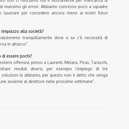
ento non ci riusciamo ma è sicuramente per mancanza di
re al massimo gli errori. Abbiamo concesso poco a squadre
 lavorare per concedere ancora meno ai nostri futuri
n rimpiazzo alla società?
valuteremo tranquillamente dove e se c’è necessità di
rza in attacco”.
o di essere pochi?
terni offensivi, penso a Laurenti, Melara, Piras, Taraschi,
ttare moduli diversi, per esempio l’impiego di tre
e soluzioni le abbiamo, per questo non è detto che venga
ne assieme al direttore nelle prossime settimane”.