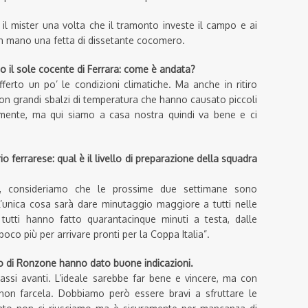
il mister una volta che il tramonto investe il campo e ai
in mano una fetta di dissetante cocomero.
o il sole cocente di Ferrara: come è andata?
ferto un po’ le condizioni climatiche. Ma anche in ritiro
n grandi sbalzi di temperatura che hanno causato piccoli
amente, ma qui siamo a casa nostra quindi va bene e ci
io ferrarese: qual è il livello di preparazione della squadra
zza, consideriamo che le prossime due settimane sono
L’unica cosa sarà dare minutaggio maggiore a tutti nelle
 tutti hanno fatto quarantacinque minuti a testa, dalle
co più per arrivare pronti per la Coppa Italia”.
iro di Ronzone hanno dato buone indicazioni.
ssi avanti. L’ideale sarebbe far bene e vincere, ma con
non farcela. Dobbiamo però essere bravi a sfruttare le