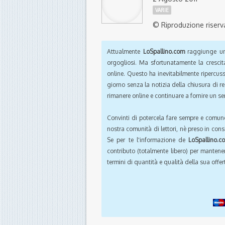
VARIE
© Riproduzione riserv
Attualmente
LoSpallino.com
raggiunge un 
orgogliosi. Ma sfortunatamente la crescit
online. Questo ha inevitabilmente ripercus
giorno senza la notizia della chiusura di r
rimanere online e continuare a fornire un ser
Convinti di potercela fare sempre e comun
nostra comunità di lettori, nè preso in cons
Se per te l'informazione de
LoSpallino.c
contributo (totalmente libero) per mantener
termini di quantità e qualità della sua offert