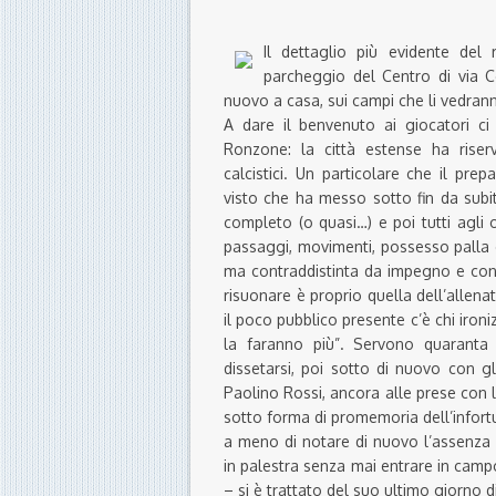
Il dettaglio più evidente del 
parcheggio del Centro di via Co
nuovo a casa, sui campi che li vedran
A dare il benvenuto ai giocatori c
Ronzone: la città estense ha riserv
calcistici. Un particolare che il pr
visto che ha messo sotto fin da subi
completo (o quasi…) e poi tutti agli o
passaggi, movimenti, possesso palla e
ma contraddistinta da impegno e conc
risuonare è proprio quella dell’allena
il poco pubblico presente c’è chi ir
la faranno più”. Servono quaranta
dissetarsi, poi sotto di nuovo con gl
Paolino Rossi, ancora alle prese con la
sotto forma di promemoria dell’infort
a meno di notare di nuovo l’assenza 
in palestra senza mai entrare in camp
– si è trattato del suo ultimo giorno 