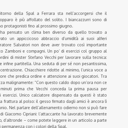
ritorno della Spal a Ferrara sta nell’accorgersi che il
pparo è più affollato del solito. I biancazzurri sono di
no protagonisti fino al prossimo giugno.
i ha pensato un clima ben diverso da quello trovato a
ato un appiccicoso abbraccio d’umidità ai suoi alfieri
eparatore Salvatori non deve aver trovato così importante
to Zamboni e compagni. Un po’ di esercizi col gruppo al
rdini di mister Stefano Vecchi per lavorare sulla tecnica:
 infine partitella. Una seduta di per sé non pesantissima,
entrazione. Chiacchiere ridotte al minimo, l’unica voce a
tore che predica ordine e attenzione ai suoi giocatori. Tra
onizza malignamente: “Con questo caldo dopo un’ora non ce
 minuti prima che Vecchi conceda la prima pausa per
i esercizi. Unico calciatore dispensato da questi è stato
 frattura al polso: il gesso firmato dagli amici è ancora lì
unio. Nel parlare dell’allenamento odierno non si può fare
di Giacomo Cipriani: l’attaccante ha lavorato brevemente
o, d’altronde – come potete leggere in un articolo a parte
di permanenza con i colori della Spal.