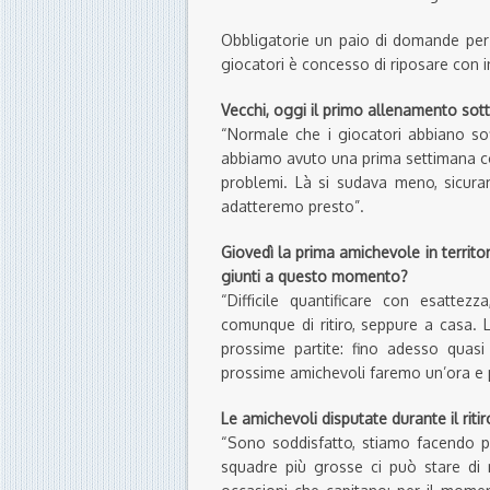
Obbligatorie un paio di domande per 
giocatori è concesso di riposare con 
Vecchi, oggi il primo allenamento sott
“Normale che i giocatori abbiano sof
abbiamo avuto una prima settimana co
problemi. Là si sudava meno, sicur
adatteremo presto”.
Giovedì la prima amichevole in territor
giunti a questo momento?
“Difficile quantificare con esatte
comunque di ritiro, seppure a casa. 
prossime partite: fino adesso quasi
prossime amichevoli faremo un’ora e po
Le amichevoli disputate durante il rit
“Sono soddisfatto, stiamo facendo pa
squadre più grosse ci può stare di 