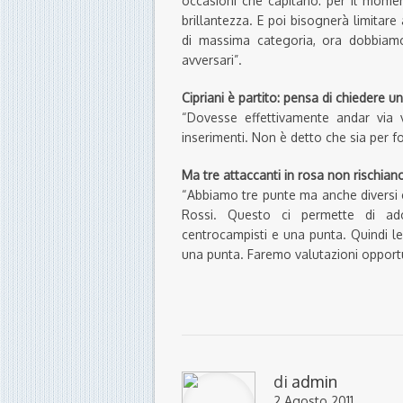
occasioni che capitano: per il mom
brillantezza. E poi bisognerà limita
di massima categoria, ora dobbiamo
avversari”.
Cipriani è partito: pensa di chiedere u
“Dovesse effettivamente andar via 
inserimenti. Non è detto che sia per fo
Ma tre attaccanti in rosa non rischian
“Abbiamo tre punte ma anche diversi es
Rossi. Questo ci permette di ado
centrocampisti e una punta. Quindi l
una punta. Faremo valutazioni opportu
di
admin
2 Agosto 2011