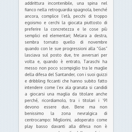
addirittura incontenibile, una spina nel
fianco nella retroguardia spagnola, benché
ancora, complice l’età, pecchi di troppo
egoismo e cerchi la giocata piuttosto di
preferire la concretezza e le cose più
semplici ed elementari; Melara a destra,
sembra tornato quello di novembre
quando con le sue progressioni alla “Gas”
lasciava sul posto due, tre avversari per
volta e, quando è entrato, Taraschi ha
messo non poco scompiglio tra le maglie
della difesa del Santander, con i suoi guizzi
e dribbling ficcanti che hanno subito fatto
intendere come l’ex ala granata si candidi
a giocarsi una maglia da titolare anche
perché, ricordiamolo, tra i titolari i ’91
devono essere due. Bene ma non
benissimo la zona nevralgica di
centrocampo: Migliorini, adoperato come
play basso davanti alla difesa non è