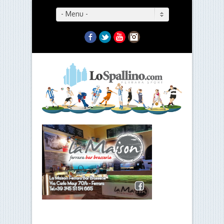
- Menu -
Facebook
Twitter
YouTube
Instagram