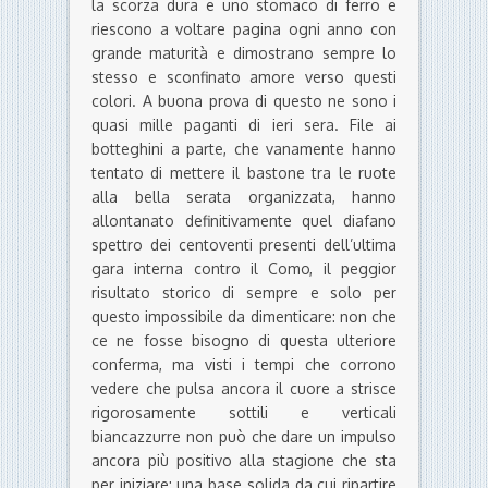
la scorza dura e uno stomaco di ferro e
riescono a voltare pagina ogni anno con
grande maturità e dimostrano sempre lo
stesso e sconfinato amore verso questi
colori. A buona prova di questo ne sono i
quasi mille paganti di ieri sera. File ai
botteghini a parte, che vanamente hanno
tentato di mettere il bastone tra le ruote
alla bella serata organizzata, hanno
allontanato definitivamente quel diafano
spettro dei centoventi presenti dell’ultima
gara interna contro il Como, il peggior
risultato storico di sempre e solo per
questo impossibile da dimenticare: non che
ce ne fosse bisogno di questa ulteriore
conferma, ma visti i tempi che corrono
vedere che pulsa ancora il cuore a strisce
rigorosamente sottili e verticali
biancazzurre non può che dare un impulso
ancora più positivo alla stagione che sta
per iniziare: una base solida da cui ripartire