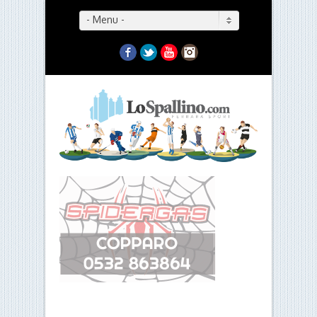
- Menu -
Facebook
Twitter
YouTube
Instagram