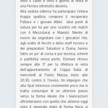
visto il caldo e visto il giorno di festa in
una Ferrara oltretutto deserta.
Alla seduta odierna ha partecipato l’intera
truppa spallina compresi il recuperato
Pallara e i giovani Albini (due punti di
sutura per lui per uno scontro nel match
con il Mezzolara) e Maestri. Niente di
nuovo da segnalare con i giocatori che,
agli ordini di Vecchi e dello staff tecnico e
dei preparatori Salvatori e Duina, hanno
fatto un po’ di corsa e poi tecnica, schemi
e partitella senza porte. Domani ritrovo
sempre alle 17 per la rifinitura in vista
dell’appuntamento di Coppa Italia di
mercoledì al Paolo Mazza, inizio alle
20.30, contro il Treviso. Un impegno che
alla Spal interessa ovviamente poco ma si
tratta comunque di un ulteriore passo
verso la forma ideale che i biancazzurri
affronteranno con quella che, almeno oggi
visto il generale stato di forma fisica, si