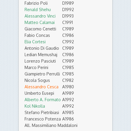
Fabrizio Poli
D
1989
Renald Shehu
D
1992
Alessandro Vinci
D
1993
Matteo Calamai
C
1991
Giacomo Cenetti
C
1989
Fabio Concas
C
1986
Elia Cortesi
C
1992
Antonio Di Gaudio
C
1989
Ledian Memushaj
C
1986
Lorenzo Pasciuti
C
1989
Marco Perini
C
1985
Giampietro Perrulli
C
1985
Nicola Sogus
C
1982
Alessandro Cesca
A
1980
Umberto Eusepi
A
1989
Alberto A. Formato
A
1992
Kol Nikolla
A
1992
Stefano Pietribiasi
A
1985
Francesco Potenza
A
1986
All. Massimiliano Maddaloni