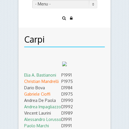
- Menu -
Carpi
Elia A. Bastianoni
P
1991
Christian Mandrelli
P
1975
Dario Bova
D
1984
Gabriele Cioffi
D
1975
Andrea De Paola
D
1990
Andrea Impagliazzo
D
1992
Vincent Laurini
D
1989
Alessandro Lorusso
D
1991
Paolo Marchi
D
1991