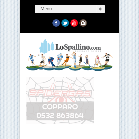
- Menu -
Facebook
Twitter
YouTube
Instagram