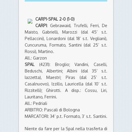
CARPI-SPAL 2-0 (1-0)
CARPI
: Gebrawaid, Trufelli, Ferri, De
Maisto, Gabrielli, Marozzi (dal 45’ s.t.
Pellaccini), Lonardoni (dal 18’ s.t. Vegliani),
Cuncuruma, Formato, Santini (dal 25’ s.t.
Rossi), Martino.
All.: Garzon
SPAL
(4231): Broglio; Vandini, Caselli,
Beduschi, Albertini; Albini (dal 35’ s.t.
Iazzetta), Maestri; Piras (dal 25’ s.t.
Casalnuovo), Izzillo, Lauricella (dal 10’ s.t.
Rizzitelli); Ghirotti. A disp.: Cossu, Liri,
Lauritano, Ferrini.
All.: Pedriali
ARBITRO: Pascali di Bologna
MARCATORI: 34’ p.t. Formato, 3’ s.t. Santini.
Niente da fare per la Spal nella trasferta di