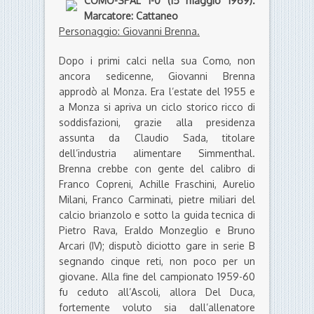
COMO-SPAL 1-0 (15 maggio 1969).
Marcatore: Cattaneo
Personaggio: Giovanni Brenna.
Dopo i primi calci nella sua Como, non
ancora sedicenne, Giovanni Brenna
approdò al Monza. Era l’estate del 1955 e
a Monza si apriva un ciclo storico ricco di
soddisfazioni, grazie alla presidenza
assunta da Claudio Sada, titolare
dell’industria alimentare Simmenthal.
Brenna crebbe con gente del calibro di
Franco Copreni, Achille Fraschini, Aurelio
Milani, Franco Carminati, pietre miliari del
calcio brianzolo e sotto la guida tecnica di
Pietro Rava, Eraldo Monzeglio e Bruno
Arcari (IV); disputò diciotto gare in serie B
segnando cinque reti, non poco per un
giovane. Alla fine del campionato 1959-60
fu ceduto all’Ascoli, allora Del Duca,
fortemente voluto sia dall’allenatore