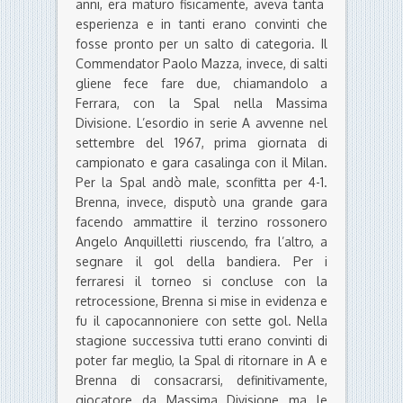
anni, era maturo fisicamente, aveva tanta
esperienza e in tanti erano convinti che
fosse pronto per un salto di categoria. Il
Commendator Paolo Mazza, invece, di salti
gliene fece fare due, chiamandolo a
Ferrara, con la Spal nella Massima
Divisione. L’esordio in serie A avvenne nel
settembre del 1967, prima giornata di
campionato e gara casalinga con il Milan.
Per la Spal andò male, sconfitta per 4-1.
Brenna, invece, disputò una grande gara
facendo ammattire il terzino rossonero
Angelo Anquilletti riuscendo, fra l’altro, a
segnare il gol della bandiera. Per i
ferraresi il torneo si concluse con la
retrocessione, Brenna si mise in evidenza e
fu il capocannoniere con sette gol. Nella
stagione successiva tutti erano convinti di
poter far meglio, la Spal di ritornare in A e
Brenna di consacrarsi, definitivamente,
giocatore da Massima Divisione ma le