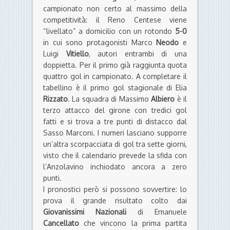
campionato non certo al massimo della
competitività: il Reno Centese viene
“livellato” a domicilio con un rotondo
5-0
in cui sono protagonisti Marco
Neodo
e
Luigi
Vitiello
, autori entrambi di una
doppietta. Per il primo già raggiunta quota
quattro gol in campionato. A completare il
tabellino è il primo gol stagionale di Elia
Rizzato
. La squadra di Massimo
Albiero
è il
terzo attacco del girone con tredici gol
fatti e si trova a tre punti di distacco dal
Sasso Marconi. I numeri lasciano supporre
un’altra scorpacciata di gol tra sette giorni,
visto che il calendario prevede la sfida con
l’Anzolavino inchiodato ancora a zero
punti.
I pronostici però si possono sovvertire: lo
prova il grande risultato colto dai
Giovanissimi Nazionali
di Emanuele
Cancellato
che vincono la prima partita