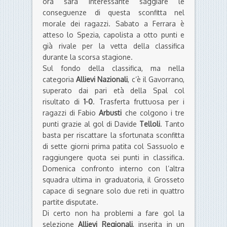
ora sarà interessante saggiare le
conseguenze di questa sconfitta nel
morale dei ragazzi. Sabato a Ferrara è
atteso lo Spezia, capolista a otto punti e
già rivale per la vetta della classifica
durante la scorsa stagione.
Sul fondo della classifica, ma nella
categoria
Allievi Nazionali
, c’è il Gavorrano,
superato dai pari età della Spal col
risultato di
1-0
. Trasferta fruttuosa per i
ragazzi di Fabio
Arbusti
che colgono i tre
punti grazie al gol di Davide
Telloli
. Tanto
basta per riscattare la sfortunata sconfitta
di sette giorni prima patita col Sassuolo e
raggiungere quota sei punti in classifica.
Domenica confronto interno con l’altra
squadra ultima in graduatoria, il Grosseto
capace di segnare solo due reti in quattro
partite disputate.
Di certo non ha problemi a fare gol la
selezione
Allievi Regionali
, inserita in un