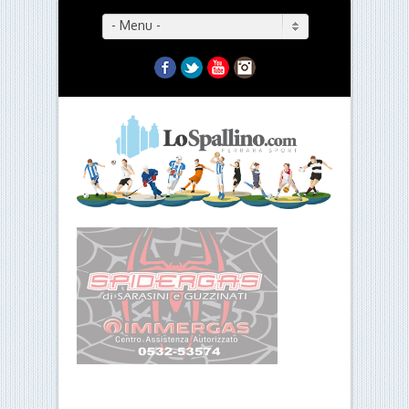
- Menu -
Facebook
Twitter
YouTube
Instagram