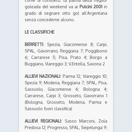
come di consueto: la palma della miglior
goleada del weekend va ai
Pulcini 2001
in
grado di segnare otto gol all’Argentana
senza concederne alcuno.
LE CLASSIFICHE
BERRETTI
: Spezia, Giacomense 8; Carpi,
SPAL, Gavorrano, Reggiana 7; Poggibonsi
6; Carrarese 5; Pisa, Prato 4; Borgo a
Buggiano, Viareggio 3; V.Entella, Savona 2
ALLIEVI NAZIONALI
: Parma 12; Viareggio 10;
Spezia 9; Modena, Reggiana 7; SPAL, Pisa,
Sassuolo, Giacomense 6; Bologna 4;
Carrarese, Carpi 3; Grosseto, Gavorrano 1
(Bologna, Grosseto, Modena, Parma e
Sassuolo fuori classifica)
ALLIEVI REGIONALI
: Sasso Marconi, Zola
Predosa 12; Progresso, SPAL, Siepelunga 9;