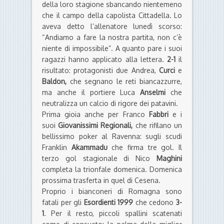
della loro stagione sbancando nientemeno
che il campo della capolista Cittadella. Lo
aveva detto l’allenatore lunedì scorso:
“Andiamo a fare la nostra partita, non c’è
niente di impossibile”. A quanto pare i suoi
ragazzi hanno applicato alla lettera.
2-1
il
risultato: protagonisti due Andrea,
Curci
e
Baldon,
che segnano le reti biancazzurre,
ma anche il portiere Luca
Anselmi
che
neutralizza un calcio di rigore dei patavini.
Prima gioia anche per Franco
Fabbri
e i
suoi
Giovanissimi Regionali,
che rifilano un
bellissimo poker al Ravenna: sugli scudi
Franklin
Akammadu
che firma tre gol. Il
terzo gol stagionale di Nico
Maghini
completa la trionfale domenica. Domenica
prossima trasferta in quel di Cesena.
Proprio i bianconeri di Romagna sono
fatali per gli
Esordienti 1999
che cedono
3-
1
. Per il resto, piccoli spallini scatenati