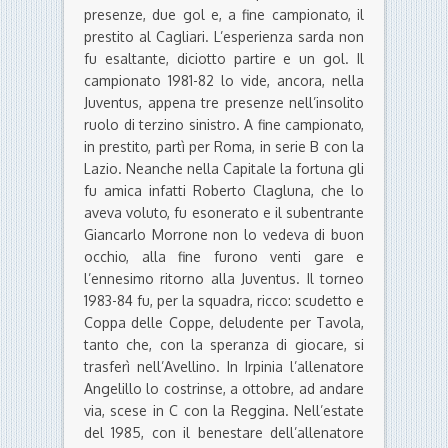
presenze, due gol e, a fine campionato, il
prestito al Cagliari. L’esperienza sarda non
fu esaltante, diciotto partire e un gol. Il
campionato 1981-82 lo vide, ancora, nella
Juventus, appena tre presenze nell’insolito
ruolo di terzino sinistro. A fine campionato,
in prestito, partì per Roma, in serie B con la
Lazio. Neanche nella Capitale la fortuna gli
fu amica infatti Roberto Clagluna, che lo
aveva voluto, fu esonerato e il subentrante
Giancarlo Morrone non lo vedeva di buon
occhio, alla fine furono venti gare e
l’ennesimo ritorno alla Juventus. Il torneo
1983-84 fu, per la squadra, ricco: scudetto e
Coppa delle Coppe, deludente per Tavola,
tanto che, con la speranza di giocare, si
trasferì nell’Avellino. In Irpinia l’allenatore
Angelillo lo costrinse, a ottobre, ad andare
via, scese in C con la Reggina. Nell’estate
del 1985, con il benestare dell’allenatore