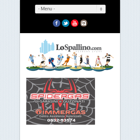
- Menu -
Facebook
Twitter
YouTube
Instagram