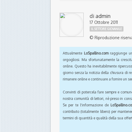
di
admin
17 Ottobre 2011
IL SETTORE GIOVANILE
© Riproduzione riserv
Attualmente
LoSpallino.com
raggiunge un 
orgogliosi. Ma sfortunatamente la crescit
online. Questo ha inevitabilmente ripercus
giorno senza la notizia della chiusura di r
rimanere online e continuare a fornire un ser
Convinti di potercela fare sempre e comun
nostra comunità di lettori, nè preso in cons
Se per te l'informazione de
LoSpallino.c
contributo (totalmente libero) per mantener
termini di quantità e qualità della sua offert