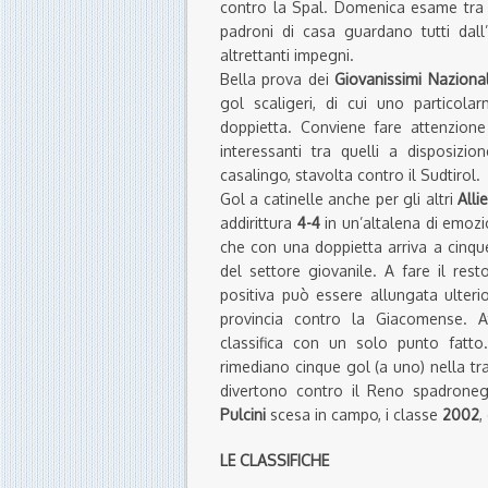
contro la Spal. Domenica esame tra i p
padroni di casa guardano tutti dall’a
altrettanti impegni.
Bella prova dei
Giovanissimi Nazional
gol scaligeri, di cui uno particol
doppietta. Conviene fare attenzion
interessanti tra quelli a disposiz
casalingo, stavolta contro il Sudtirol.
Gol a catinelle anche per gli altri
Allie
addirittura
4-4
in un’altalena di emozi
che con una doppietta arriva a cinqu
del settore giovanile. A fare il re
positiva può essere allungata ulteri
provincia contro la Giacomense. A
classifica con un solo punto fatt
rimediano cinque gol (a uno) nella tr
divertono contro il Reno spadron
Pulcini
scesa in campo, i classe
2002
,
LE CLASSIFICHE