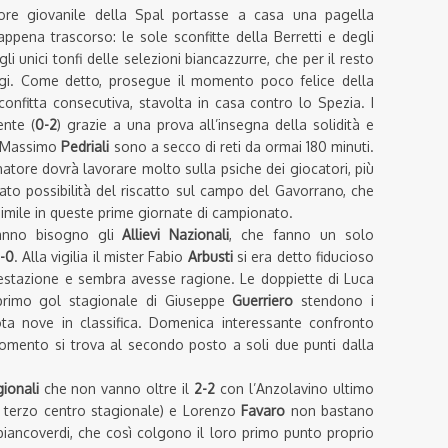
ore giovanile della Spal portasse a casa una pagella
ppena trascorso: le sole sconfitte della Berretti e degli
li unici tonfi delle selezioni biancazzurre, che per il resto
eggi. Come detto, prosegue il momento poco felice della
onfitta consecutiva, stavolta in casa contro lo Spezia. I
ente (
0-2
) grazie a una prova all’insegna della solidità e
di Massimo
Pedriali
sono a secco di reti da ormai 180 minuti.
natore dovrà lavorare molto sulla psiche dei giocatori, più
to possibilità del riscatto sul campo del Gavorrano, che
imile in queste prime giornate di campionato.
hanno bisogno gli
Allievi Nazionali
, che fanno un solo
-0
. Alla vigilia il mister Fabio
Arbusti
si era detto fiducioso
prestazione e sembra avesse ragione. Le doppiette di Luca
 primo gol stagionale di Giuseppe
Guerriero
stendono i
ta nove in classifica. Domenica interessante confronto
momento si trova al secondo posto a soli due punti dalla
gionali
che non vanno oltre il
2-2
con l’Anzolavino ultimo
l terzo centro stagionale) e Lorenzo
Favaro
non bastano
biancoverdi, che così colgono il loro primo punto proprio