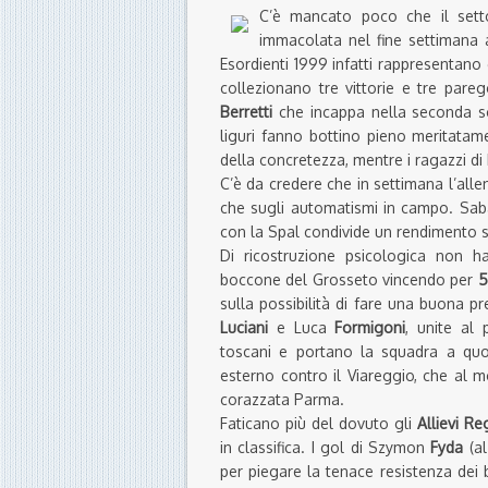
C’è mancato poco che il sett
immacolata nel fine settimana a
Esordienti 1999 infatti rappresentano g
collezionano tre vittorie e tre par
Berretti
che incappa nella seconda sc
liguri fanno bottino pieno meritatam
della concretezza, mentre i ragazzi 
C’è da credere che in settimana l’alle
che sugli automatismi in campo. Saba
con la Spal condivide un rendimento s
Di ricostruzione psicologica non 
boccone del Grosseto vincendo per
5
sulla possibilità di fare una buona 
Luciani
e Luca
Formigoni
, unite al
toscani e portano la squadra a quo
esterno contro il Viareggio, che al 
corazzata Parma.
Faticano più del dovuto gli
Allievi Re
in classifica. I gol di Szymon
Fyda
(a
per piegare la tenace resistenza dei 