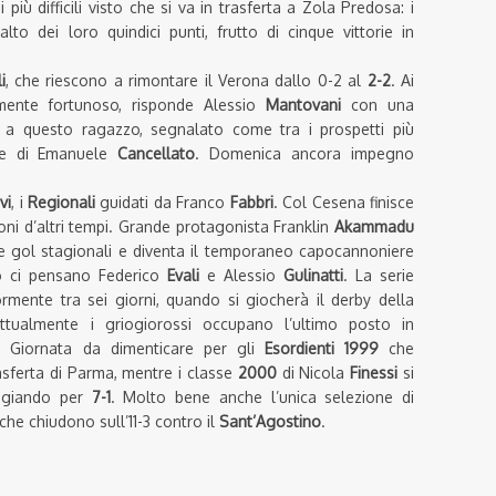
iù difficili visto che si va in trasferta a Zola Predosa: i
lto dei loro quindici punti, frutto di cinque vittorie in
i
, che riescono a rimontare il Verona dallo 0-2 al
2-2
. Ai
armente fortunoso, risponde Alessio
Mantovani
con una
e a questo ragazzo, segnalato come tra i prospetti più
ione di Emanuele
Cancellato
. Domenica ancora impegno
vi
, i
Regionali
guidati da Franco
Fabbri
. Col Cesena finisce
oni d’altri tempi. Grande protagonista Franklin
Akammadu
e gol stagionali e diventa il temporaneo capocannoniere
sto ci pensano Federico
Evali
e Alessio
Gulinatti
. La serie
ormente tra sei giorni, quando si giocherà il derby della
ttualmente i griogiorossi occupano l’ultimo posto in
o. Giornata da dimenticare per gli
Esordienti 1999
che
asferta di Parma, mentre i classe
2000
di Nicola
Finessi
si
eggiando per
7-1
. Molto bene anche l’unica selezione di
 che chiudono sull’11-3 contro il
Sant’Agostino
.