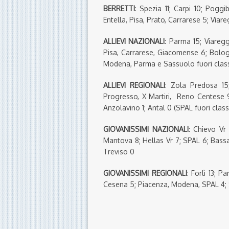
BERRETTI
: Spezia 11; Carpi 10; Pogg
Entella, Pisa, Prato, Carrarese 5; Via
ALLIEVI NAZIONALI
: Parma 15; Viareg
Pisa, Carrarese, Giacomense 6; Bolog
Modena, Parma e Sassuolo fuori classi
ALLIEVI REGIONALI
: Zola Predosa 15;
Progresso, X Martiri, Reno Centese 9
Anzolavino 1; Antal 0 (SPAL fuori classi
GIOVANISSIMI NAZIONALI
: Chievo Vr 
Mantova 8; Hellas Vr 7; SPAL 6; Bassa
Treviso 0
GIOVANISSIMI REGIONALI
: Forlì 13; 
Cesena 5; Piacenza, Modena, SPAL 4;