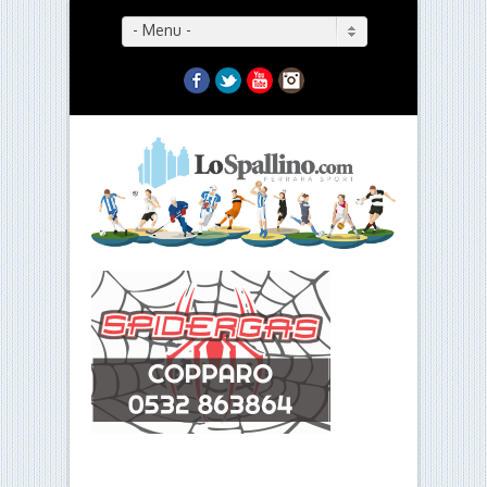
- Menu -
Facebook
Twitter
YouTube
Instagram