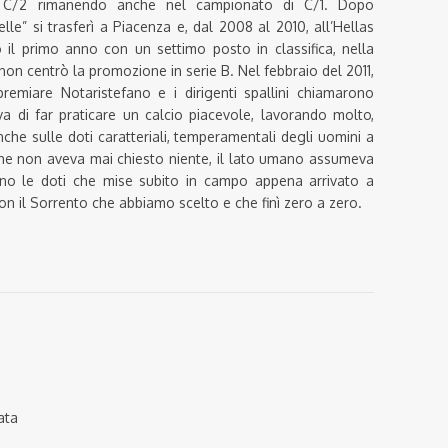
ie C/2 rimanendo anche nel campionato di C/1. Dopo
elle” si trasferì a Piacenza e, dal 2008 al 2010, all’Hellas
l primo anno con un settimo posto in classifica, nella
on centrò la promozione in serie B. Nel febbraio del 2011,
premiare Notaristefano e i dirigenti spallini chiamarono
 di far praticare un calcio piacevole, lavorando molto,
nche sulle doti caratteriali, temperamentali degli uomini a
che non aveva mai chiesto niente, il lato umano assumeva
o le doti che mise subito in campo appena arrivato a
n il Sorrento che abbiamo scelto e che finì zero a zero.
ata