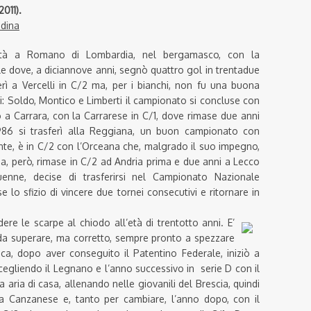
011).
dina
età a Romano di Lombardia, nel bergamasco, con la
le dove, a diciannove anni, segnò quattro gol in trentadue
erì a Vercelli in C/2 ma, per i bianchi, non fu una buona
i: Soldo, Montico e Limberti il campionato si concluse con
a Carrara, con la Carrarese in C/1, dove rimase due anni
1986 si trasferì alla Reggiana, un buon campionato con
te, è in C/2 con l’Orceana che, malgrado il suo impegno,
a, però, rimase in C/2 ad Andria prima e due anni a Lecco
enne, decise di trasferirsi nel Campionato Nazionale
se lo sfizio di vincere due tornei consecutivi e ritornare in
re le scarpe al chiodo all’età di trentotto anni. E’
 da superare, ma corretto, sempre pronto a spezzare
stica, dopo aver conseguito il Patentino Federale, iniziò a
cegliendo il Legnano e l’anno successivo in serie D con il
ria di casa, allenando nelle giovanili del Brescia, quindi
la Canzanese e, tanto per cambiare, l’anno dopo, con il