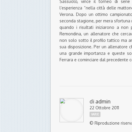
Sassuolo, vince il torneo di ser
l’esperienza “nella città delle matton
Verona. Dopo un ottimo campionato i
seconda stagione, per mera sfortuna n
quando i risultati iniziarono a non 
Remondina, un allenatore che cercava
non solo sotto il profilo tattico ma a
sua disposizione. Per un allenatore 
una grande importanza e queste son
Ferrara e cominciare dal precedente co
di
admin
22 Ottobre 2011
VARIE
© Riproduzione riserv