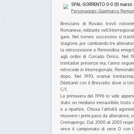
SPAL-SORRENTO 0-0 (13 marzo 2
Personaggio: Gianmarco Remon
Bresciano di Rovato trovò notori
Romanese, militante nell’Interregiona
gare. Nel torneo successivo si trasf
stagione, pur cambiando tre allenator
la retrocessione e Remondina emigrò 
agli ordini di Corrado Orrico. Nel 
trentadue presenze ma, l’anno seguen
retrocede in Interregionale. Remondin
dopo. Nel 1993, oramai trentacinqu
Dilettanti con il Brescello dove si tol
C/1.
La primavera del 1996 lo vide appende
stato un mediano inesauribile, tosto
e a ripartire. Chiusa l’attività agoni
muovere i primi passi da allenatore, s
Cremapergo. Dal 2000 al 2003 respira a
vince il campionato di serie D con 