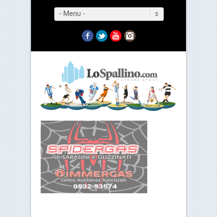
- Menu -
Facebook
Twitter
YouTube
Instagram