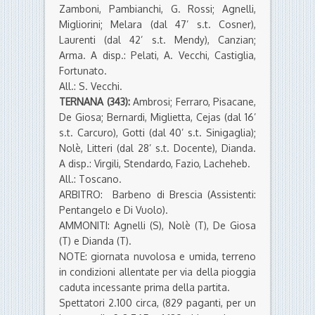
Zamboni, Pambianchi, G. Rossi; Agnelli,
Migliorini; Melara (dal 47’ s.t. Cosner),
Laurenti (dal 42’ s.t. Mendy), Canzian;
Arma. A disp.: Pelati, A. Vecchi, Castiglia,
Fortunato.
All.: S. Vecchi.
TERNANA (343):
Ambrosi; Ferraro, Pisacane,
De Giosa; Bernardi, Miglietta, Cejas (dal 16’
s.t. Carcuro), Gotti (dal 40’ s.t. Sinigaglia);
Nolè, Litteri (dal 28’ s.t. Docente), Dianda.
A disp.: Virgili, Stendardo, Fazio, Lacheheb.
All.: Toscano.
ARBITRO: Barbeno di Brescia (Assistenti:
Pentangelo e Di Vuolo).
AMMONITI: Agnelli (S), Nolè (T), De Giosa
(T) e Dianda (T).
NOTE: giornata nuvolosa e umida, terreno
in condizioni allentate per via della pioggia
caduta incessante prima della partita.
Spettatori 2.100 circa, (829 paganti, per un