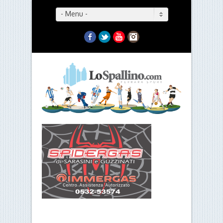
- Menu -
Facebook
Twitter
YouTube
Instagram