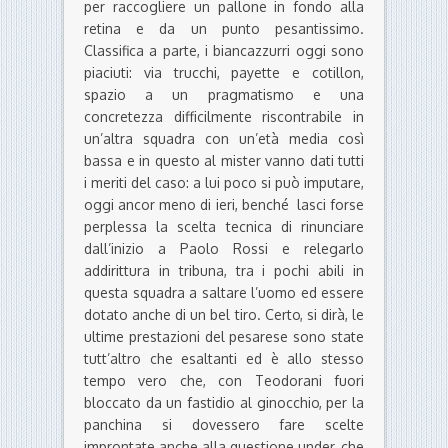
per raccogliere un pallone in fondo alla
retina e da un punto pesantissimo.
Classifica a parte, i biancazzurri oggi sono
piaciuti: via trucchi, payette e cotillon,
spazio a un pragmatismo e una
concretezza difficilmente riscontrabile in
un’altra squadra con un’età media così
bassa e in questo al mister vanno dati tutti
i meriti del caso: a lui poco si può imputare,
oggi ancor meno di ieri, benché lasci forse
perplessa la scelta tecnica di rinunciare
dall’inizio a Paolo Rossi e relegarlo
addirittura in tribuna, tra i pochi abili in
questa squadra a saltare l’uomo ed essere
dotato anche di un bel tiro. Certo, si dirà, le
ultime prestazioni del pesarese sono state
tutt’altro che esaltanti ed è allo stesso
tempo vero che, con Teodorani fuori
bloccato da un fastidio al ginocchio, per la
panchina si dovessero fare scelte
improntate anche alla questione under, che