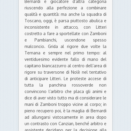
Bernardi è giocatore d’altra categoria
riuscendo alla perfezione a combinare
qualità e quantità: ma anche la squadra di
Toscano, oggi, è parsa piuttosto abulica e
inconsistente in attacco, con Litteri
costretto a fare a sportellate con Zamboni
e Pambianchi, uscendone spesso
malconcio. Grida al rigore due volte la
Ternana e sempre nel primo tempo: al
ventiduesimo evidente fallo di mano del
capitano biancazzurro al centro dell’area di
rigore su traversone di Nolè nel tentativo
di anticipare Litteri. Le proteste accese di
tutta la panchina rossoverde non
convincono l’arbitro che placa gli animi e
dice di aver visto tutto ma di considerare le
mani di Zamboni troppo vicine al corpo; in
pieno recupero poi, è la maglia di Bernardi
ad allungarsi vistosamente in area dopo
un contrasto con Canzian, benché arbitro e
assistente decidano per la decisione alla