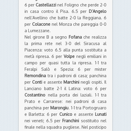
6 per
Castellazzi
nel Foligno che perde 2-0
in casa contro il Pisa. 6.5 per
D’Angelo
nell’Avellino che batte 2-0 la Reggiana. 6
per
Colacone
nel Monza che pareggia 0-0
a Lumezzane.
Nel girone B a segno
Fofana
che realizza
la prima rete nel 3-0 del Siracusa al
Piacenza: voto 6.5 alla punta sostituita a
metà ripresa. 6 per
Volpe
negli emiliani in
campo per quasi tutta la ripresa. 1-1 tra
Feralpi Salò e Spezia: 6 per mister
Remondina
tra i padroni di casa; panchina
per
Conti
e assente
Marchini
negli ospiti. Il
Lanciano batte 2-1 il Latina: voto 6 per
Costantino
nella porta dei laziali. 1-1 tra
Prato e Carrarese: nei padroni di casa
panchina per
Marongiu
. 1-1 tra Portogruaro
e Barletta: 6 per
Cunico
e assente
Lunati
nei veneti; 6.5 per
Franchini
sostituito nel
finale nella squadra pugliese. Nel posticipo