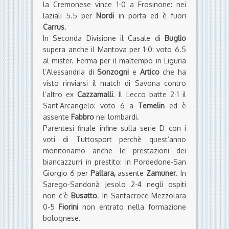
la Cremonese vince 1-0 a Frosinone: nei
laziali 5.5 per
Nordi
in porta ed è fuori
Carrus
.
In Seconda Divisione il Casale di
Buglio
supera anche il Mantova per 1-0: voto 6.5
al mister. Ferma per il maltempo in Liguria
l’Alessandria di
Sonzogni
e
Artico
che ha
visto rinviarsi il match di Savona contro
l’altro ex
Cazzamalli
. Il Lecco batte 2-1 il
Sant’Arcangelo: voto 6 a
Temelin
ed è
assente
Fabbro
nei lombardi.
Parentesi finale infine sulla serie D con i
voti di Tuttosport perchè quest’anno
monitoriamo anche le prestazioni dei
biancazzurri in prestito: in Pordedone-San
Giorgio 6 per
Pallara,
assente
Zamuner
. In
Sarego-Sandonà Jesolo 2-4 negli ospiti
non c’è
Busatto
. In Santacroce-Mezzolara
0-5
Fiorini
non entrato nella formazione
bolognese.