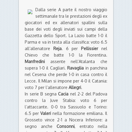
Dalla serie A parte il nostro viaggio
settimanale tra le prestazioni degli ex
giocatori ed ex allenatori spallini sulla
base dei voti degli inviati sui campi della
Gazzetta dello Sport. La Lazio batte 1-0 il
Parma e va in testa alla classifica: voto 6.5
all’allenatore
Reja
. 6 per
Pellissier
nel
Chievo che batte 1-0 la Fiorentina.
Manfredini
assente nell’Atalanta che
supera 1-0 il Cagliari.
Ravaglia
in panchina
nel Cesena che perde 1-0 in casa contro il
Lecce. Il Milan si impone per 4-0 il Catania:
voto 7 per l’allenatore
Allegri
.
In serie B segna
Cacia
nel 2-2 del Padova
contro la Juve Stabia: voto 6 per
l’attaccante. 0-0 tra Sassuolo e Torino:
6.5 per
Valeri
nella formazione emiliana. Il
Grosseto vince 2-1 a Nocera Inferiore: a
segno anche
Consonni
, entrato nella