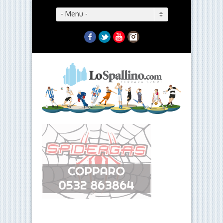
- Menu -
Facebook
Twitter
YouTube
Instagram