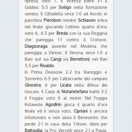
ripresa, voto 7. Il Vicenza batte 3-1 il
Gubbio: 5.5 per
Soligo
nella formazione
veneta. Il Cittadella vince 1-0 ad Ascoli: in
panchina
Pierobon
mentre
Schiavon
entra
nel finale giocando l’ultimo quarto d’ora:
voto 6. 6.5 per
Breda
con la sua Reggina
che pareggia 1-1 contro il Crotone.
Diagouraga
assente nel Modena che
pareggia a Varese. Il Verona vince 1-0 a
Bari: out sia
Cangi
sia
Berrettoni
; nel Bari
5.5 per
Rivaldo
.
In Prima Divisione 2-2 tra Viareggio e
Sorrento: 6.5 per l’attaccante dei campani
Ginestra
; 6 per
Licata
nella difesa dei
toscani. Il Carpi di
Notaristefano
batte 3-2
il Foggia: voto 6 al mister. Nel Foggia
Kolawole
Agodirin
gioca il quarto d’ora
finale ed è senza voto.
Cipriani
è ancora
infortunato e non aiuta il Benevento che
perde 2-1 in casa della Tritium. Idem per
Battaglia
: la Pro Vercelli vince 2-1 a Pavia.