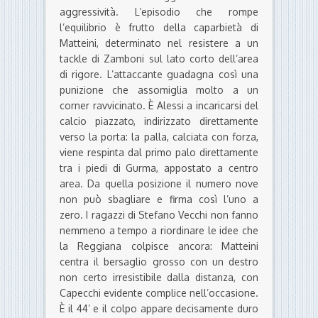
aggressività. L’episodio che rompe
l’equilibrio è frutto della caparbietà di
Matteini, determinato nel resistere a un
tackle di Zamboni sul lato corto dell’area
di rigore. L’attaccante guadagna così una
punizione che assomiglia molto a un
corner ravvicinato. È Alessi a incaricarsi del
calcio piazzato, indirizzato direttamente
verso la porta: la palla, calciata con forza,
viene respinta dal primo palo direttamente
tra i piedi di Gurma, appostato a centro
area. Da quella posizione il numero nove
non può sbagliare e firma così l’uno a
zero. I ragazzi di Stefano Vecchi non fanno
nemmeno a tempo a riordinare le idee che
la Reggiana colpisce ancora: Matteini
centra il bersaglio grosso con un destro
non certo irresistibile dalla distanza, con
Capecchi evidente complice nell’occasione.
È il 44’ e il colpo appare decisamente duro