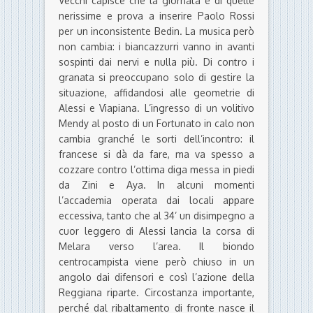
Vecchi capisce che la giornata è di quelle
nerissime e prova a inserire Paolo Rossi
per un inconsistente Bedin. La musica però
non cambia: i biancazzurri vanno in avanti
sospinti dai nervi e nulla più. Di contro i
granata si preoccupano solo di gestire la
situazione, affidandosi alle geometrie di
Alessi e Viapiana. L’ingresso di un volitivo
Mendy al posto di un Fortunato in calo non
cambia granché le sorti dell’incontro: il
francese si dà da fare, ma va spesso a
cozzare contro l’ottima diga messa in piedi
da Zini e Aya. In alcuni momenti
l’accademia operata dai locali appare
eccessiva, tanto che al 34’ un disimpegno a
cuor leggero di Alessi lancia la corsa di
Melara verso l’area. Il biondo
centrocampista viene però chiuso in un
angolo dai difensori e così l’azione della
Reggiana riparte. Circostanza importante,
perché dal ribaltamento di fronte nasce il