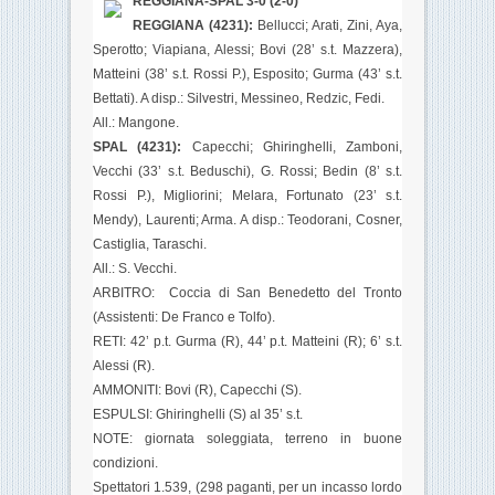
REGGIANA-SPAL 3-0 (2-0)
REGGIANA (4231):
Bellucci; Arati, Zini, Aya,
Sperotto; Viapiana, Alessi; Bovi (28’ s.t. Mazzera),
Matteini (38’ s.t. Rossi P.), Esposito; Gurma (43’ s.t.
Bettati). A disp.: Silvestri, Messineo, Redzic, Fedi.
All.: Mangone.
SPAL (4231):
Capecchi; Ghiringhelli, Zamboni,
Vecchi (33’ s.t. Beduschi), G. Rossi; Bedin (8’ s.t.
Rossi P.), Migliorini; Melara, Fortunato (23’ s.t.
Mendy), Laurenti; Arma. A disp.: Teodorani, Cosner,
Castiglia, Taraschi.
All.: S. Vecchi.
ARBITRO: Coccia di San Benedetto del Tronto
(Assistenti: De Franco e Tolfo).
RETI: 42’ p.t. Gurma (R), 44’ p.t. Matteini (R); 6’ s.t.
Alessi (R).
AMMONITI: Bovi (R), Capecchi (S).
ESPULSI: Ghiringhelli (S) al 35’ s.t.
NOTE: giornata soleggiata, terreno in buone
condizioni.
Spettatori 1.539, (298 paganti, per un incasso lordo