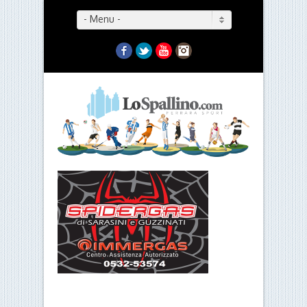
- Menu -
Facebook
Twitter
YouTube
Instagram