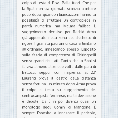
colpo di testa di Bovi. Palla fuori. Che per
la Spal non sia giornata si inizia a intuire
poco dopo, quando i biancazzurri hanno la
possibilità di sfruttare un contropiede in
parità numerica, ma Melara fallisce il
suggerimento decisivo per Rachid Arma
già appostato nella zona del dischetto di
rigore. I granata padroni di casa si limitano
all’ordinario, innescando spesso Esposito
sulla fascia di competenza di Ghiringhelli
senza grandi risultati. Tanto che la Spal si
fa viva almeno altre due volte dalle parti di
Bellucci, seppur con insipienza: al 22’
Laurenti prova il destro dalla distanza
senza fortuna; un minuto dopo Arma prova
il colpo di testa su suggerimento del
centrocampista ferrarese, ma la deviazione
è debole. Da lì in poi diventa quasi un
monologo degli uomini di Mangone. È
sempre Esposito a innescare il pericolo,