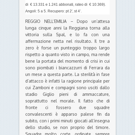
di € 13.331 e 1.241 abbonati, rateo di € 10.369).
Angoli: 5 a 5.
Recupero: pt 2′, st 4’.
REGGIO NELL’EMILIA – Dopo un’attesa
lunga cinque anni la Reggiana torna alla
vittoria sulla Spal, e lo fa con una
affermazione netta nel risultato. Il tre a
zero è forse un punteggio troppo largo
rispetto a quanto visto in campo, ma rende
bene la portata del momento di crisi in cui
sono piombati i biancazzurri di Ferrara da
un mese a questa parte. La sterilità in fase
d’attacco è infatti la ragione principale per
cui Zamboni e compagni sono usciti dallo
stadio Giglio pieni di ammaccature,
soprattutto nel morale. Il fatto che di
fronte ci fossero due squadre
convalescenti è apparso palese fin da
subito, con i primi minuti giocati all’insegna
dello studio, se non proprio del timore.
Squadre molto corte, ordinate, sempre