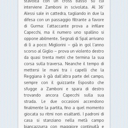
stavolta con un cross basso su cui
interviene Zamboni in scivolata. Al 36’
Alessi sale in cattedra, tagliando in due la
difesa con un passaggio filtrante a favore
di Gurma: l’attaccante prova a infilare
Capecchi, ma il numero uno spallino si
oppone abilmente. Segnali di Spal arrivano
di lì a poco: Migliorini – già in gol l’anno
scorso al Giglio – prova un violento destro
da quasi trenta metri che termina la sua
corsa sulla traversa. Neanche il tempo di
mettersi le mani tra i capelli che la
Reggiana è già dall’altra parte del campo,
sempre con il guizzante Esposito che
sfugge a Zamboni e spara di destro
trovando ancora Capecchi sulla sua
strada. Le due occasioni accendono
finalmente la partita, fino a quel momento
giocata su ritmi non esaltanti. I padroni di
casa si stanziano nella metà campo
biancazzurra con maggiore continuità e