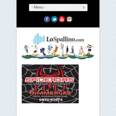
- Menu -
Facebook
Twitter
YouTube
Instagram