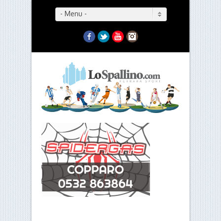
- Menu -
Facebook
Twitter
YouTube
Instagram