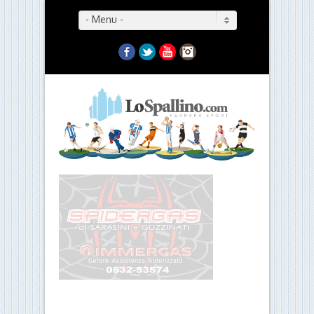
- Menu -
Facebook
Twitter
YouTube
Instagram