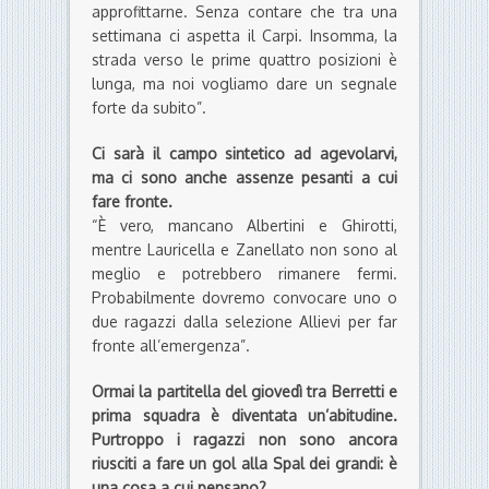
approfittarne. Senza contare che tra una
settimana ci aspetta il Carpi. Insomma, la
strada verso le prime quattro posizioni è
lunga, ma noi vogliamo dare un segnale
forte da subito”.
Ci sarà il campo sintetico ad agevolarvi,
ma ci sono anche assenze pesanti a cui
fare fronte.
“È vero, mancano Albertini e Ghirotti,
mentre Lauricella e Zanellato non sono al
meglio e potrebbero rimanere fermi.
Probabilmente dovremo convocare uno o
due ragazzi dalla selezione Allievi per far
fronte all’emergenza”.
Ormai la partitella del giovedì tra Berretti e
prima squadra è diventata un’abitudine.
Purtroppo i ragazzi non sono ancora
riusciti a fare un gol alla Spal dei grandi: è
una cosa a cui pensano?