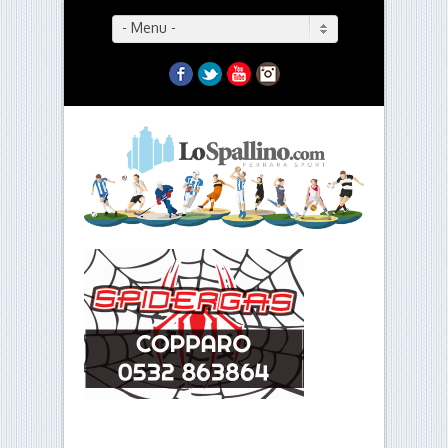
- Menu -
Facebook
Twitter
YouTube
Instagram