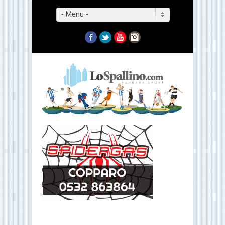
- Menu -
Facebook
Twitter
YouTube
Instagram