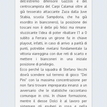
dell’estremo difensore Gazzoli e del
centrocampista del Carpi Calamai oltre al
già tesserato attaccante Zaza dalla Juve
Stabia, scuola Sampdoria, che ha già
esordito in bianconero), la posizione dei
toscani non è delle più felici ma rimane
stuzzicante l’idea di poter ribaltare l’1 a 0
subìto a Ferrara un girone fa: in chiave
playout, infatti, in caso di arrivo a parità di
punti, potrebbe rivelarsi fondamentale la
vittoria viareggina con due reti di scarto e
mettere i bianconeri in una iniziale
posizione di privilegio.
Ecco perché la squadra di Stefano Vecchi
dovrà scendere sul terreno di gioco “Dei
Pini” con la massima concentrazione per
non farsi trovare impreparata innanzi a un
avversario che le statistiche raccontano
comunque in crisi. In chiave formazione,
mentre il diesse Dolci è al lavoro per
sistemare gli esuberi in rosa e nella