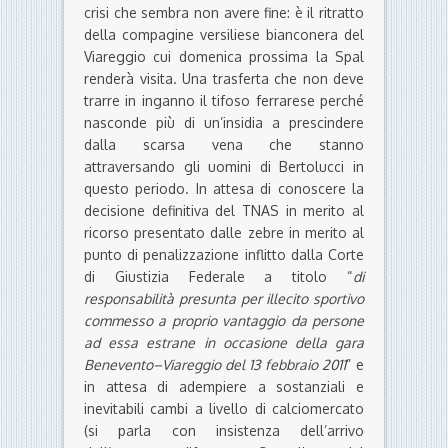
crisi che sembra non avere fine: è il ritratto
della compagine versiliese bianconera del
Viareggio cui domenica prossima la Spal
renderà visita. Una trasferta che non deve
trarre in inganno il tifoso ferrarese perché
nasconde più di un’insidia a prescindere
dalla scarsa vena che stanno
attraversando gli uomini di Bertolucci in
questo periodo. In attesa di conoscere la
decisione definitiva del TNAS in merito al
ricorso presentato dalle zebre in merito al
punto di penalizzazione inflitto dalla Corte
di Giustizia Federale a titolo “
di
responsabilità presunta per illecito sportivo
commesso a proprio vantaggio da persone
ad essa estrane in occasione della gara
Benevento–Viareggio del 13 febbraio 2011
” e
in attesa di adempiere a sostanziali e
inevitabili cambi a livello di calciomercato
(si parla con insistenza dell’arrivo