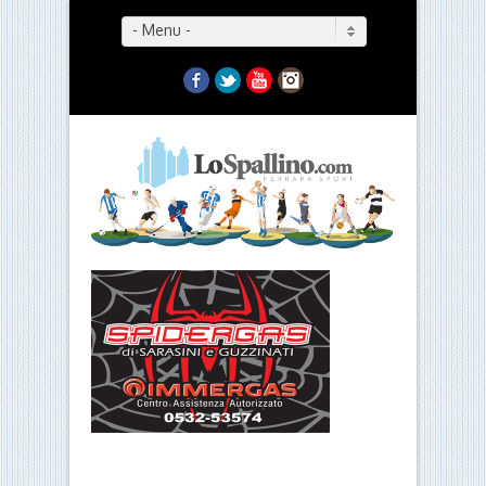
- Menu -
Facebook
Twitter
YouTube
Instagram