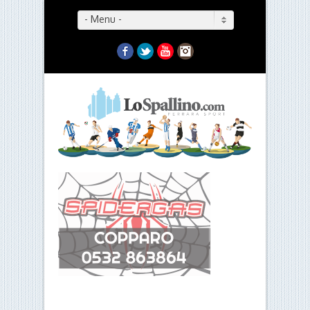
- Menu -
Facebook
Twitter
YouTube
Instagram