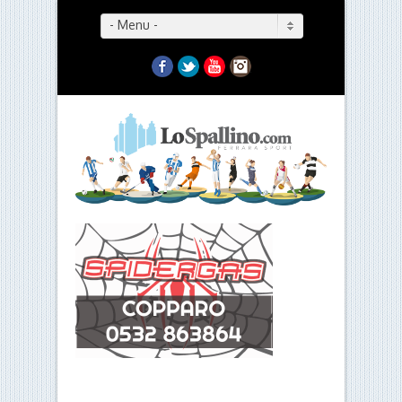
- Menu -
Facebook
Twitter
YouTube
Instagram